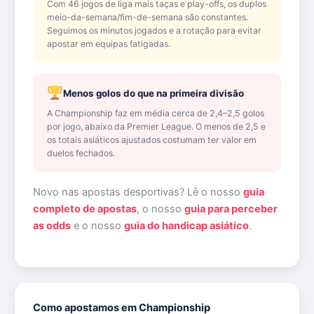
Com 46 jogos de liga mais taças e play-offs, os duplos
meio-da-semana/fim-de-semana são constantes.
Seguimos os minutos jogados e a rotação para evitar
apostar em equipas fatigadas.
Menos golos do que na primeira divisão
A Championship faz em média cerca de 2,4–2,5 golos
por jogo, abaixo da Premier League. O menos de 2,5 e
os totais asiáticos ajustados costumam ter valor em
duelos fechados.
Novo nas apostas desportivas? Lê o nosso
guia
completo de apostas
, o nosso
guia para perceber
as odds
e o nosso
guia do handicap asiático
.
Como apostamos em Championship