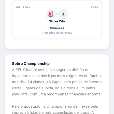
SAT 15 AUG
14:00
vs
Stoke City
vs
Swansea
Prediction on matchday
Sobre Championship
A EFL Championship é a segunda divisão de
Inglaterra e uma das ligas mais exigentes do futebol
mundial: 24 clubes, 46 jogos, sem pausa de inverno
e três lugares de subida, dois diretos e um pelos
play-offs, com uma recompensa financeira enorme.
Para o apostador, a Championship define-se pela
imprevisibilidade e pela acumulação de jogos. A