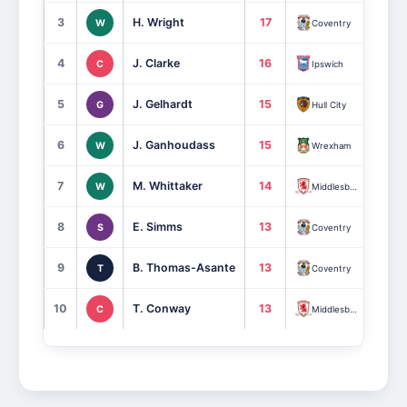
3
H. Wright
17
1
W
Coventry
4
J. Clarke
16
1
C
Ipswich
5
J. Gelhardt
15
4
G
Hull City
6
J. Ganhoudass
15
5
W
Wrexham
7
M. Whittaker
14
7
W
Middlesbrough
8
E. Simms
13
2
S
Coventry
9
B. Thomas-Asante
13
4
T
Coventry
10
T. Conway
13
5
C
Middlesbrough