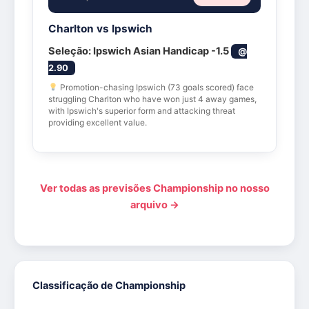
Charlton vs Ipswich
Seleção:
Ipswich Asian Handicap -1.5
@
2.90
Promotion-chasing Ipswich (73 goals scored) face
struggling Charlton who have won just 4 away games,
with Ipswich's superior form and attacking threat
providing excellent value.
Ver todas as previsões Championship no nosso
arquivo →
Classificação de Championship