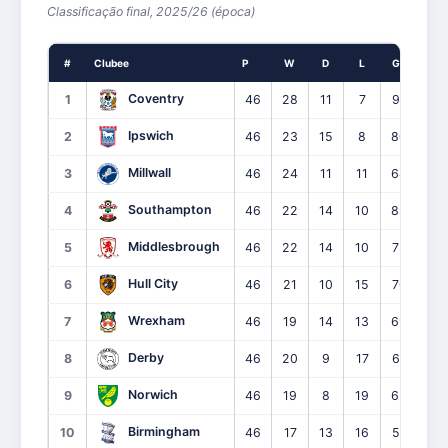
Classificação final, 2025/26 (época)
#
Clubee
P
W
D
L
GF
GA
Coventry
1
46
28
11
7
97
45
Ipswich
2
46
23
15
8
80
47
Millwall
3
46
24
11
11
64
49
Southampton
4
46
22
14
10
82
56
Middlesbrough
5
46
22
14
10
72
47
Hull City
6
46
21
10
15
70
66
Wrexham
7
46
19
14
13
69
65
Derby
8
46
20
9
17
67
59
Norwich
9
46
19
8
19
63
56
Birmingham
10
46
17
13
16
57
56