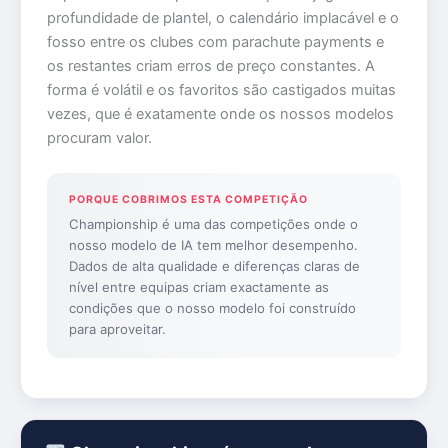
profundidade de plantel, o calendário implacável e o
fosso entre os clubes com parachute payments e
os restantes criam erros de preço constantes. A
forma é volátil e os favoritos são castigados muitas
vezes, que é exatamente onde os nossos modelos
procuram valor.
PORQUE COBRIMOS ESTA COMPETIÇÃO
Championship é uma das competições onde o
nosso modelo de IA tem melhor desempenho.
Dados de alta qualidade e diferenças claras de
nível entre equipas criam exactamente as
condições que o nosso modelo foi construído
para aproveitar.