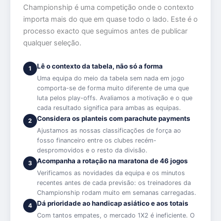
Championship é uma competição onde o contexto
importa mais do que em quase todo o lado. Este é o
processo exacto que seguimos antes de publicar
qualquer seleção.
Lê o contexto da tabela, não só a forma
1
Uma equipa do meio da tabela sem nada em jogo
comporta-se de forma muito diferente de uma que
luta pelos play-offs. Avaliamos a motivação e o que
cada resultado significa para ambas as equipas.
Considera os planteis com parachute payments
2
Ajustamos as nossas classificações de força ao
fosso financeiro entre os clubes recém-
despromovidos e o resto da divisão.
Acompanha a rotação na maratona de 46 jogos
3
Verificamos as novidades da equipa e os minutos
recentes antes de cada previsão: os treinadores da
Championship rodam muito em semanas carregadas.
Dá prioridade ao handicap asiático e aos totais
4
Com tantos empates, o mercado 1X2 é ineficiente. O