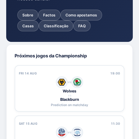
Sobre
Factos
Como apostamos
Casas
Classificação
FAQ
Próximos jogos da Championship
FRI 14 AUG
19:00
vs
Wolves
vs
Blackburn
Prediction on matchday
SAT 15 AUG
11:30
vs