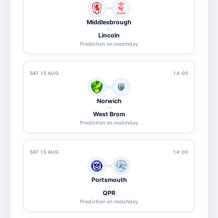
vs
Middlesbrough
vs
Lincoln
Prediction on matchday
SAT 15 AUG
14:00
vs
Norwich
vs
West Brom
Prediction on matchday
SAT 15 AUG
14:00
vs
Portsmouth
vs
QPR
Prediction on matchday