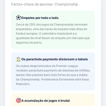
Factos-chave de apostas: Championship
Empates por todo o lado
Cerca de 29% dos jogos da Championship terminam
empatados, uma das taxas de empate mais altas do
futebol europeu. O calendário implacável e a
igualdade de nível fazem do empate um mercado que
seguimos de perto.
Os parachute payments distorcem a tabela
Os clubes despromovidos da Premier League
recebem parachute payments de dezenas de milhões,
dando-lhes planteis bem mais fortes do que a média
da Championship. Ponderamos fortemente este fosso
financeiro.
A acumulação de jogos é brutal