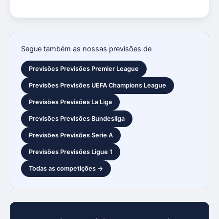
Segue também as nossas previsões de
Previsões Previsões Premier League
Previsões Previsões UEFA Champions League
Previsões Previsões La Liga
Previsões Previsões Bundesliga
Previsões Previsões Serie A
Previsões Previsões Ligue 1
Todas as competições →