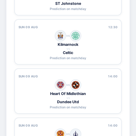
ST Johnstone
Prediction on matchday
SUN 09 AUG
12:30
vs
Kilmarnock
vs
Celtic
Prediction on matchday
SUN 09 AUG
14:00
vs
Heart Of Midlothian
vs
Dundee Utd
Prediction on matchday
SUN 09 AUG
14:00
vs