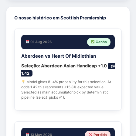
O nosso histórico em Scottish Premiership
01 Aug 2026
Ganha
Aberdeen vs Heart Of Midlothian
Seleção:
Aberdeen Asian Handicap +1.0
@
1.42
Model gives 81.4% probability for this selection. At
odds 1.42 this represents +15.8% expected value.
Selected as main accumulator pick by deterministic
pipeline (select_picks v1).
13 May 2026
Perdida