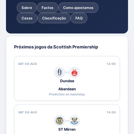
Sobre
Factos
Como apostamos
Casas
Classificação
FAQ
Próximos jogos da Scottish Premiership
SAT 08 AUG
14:00
vs
Dundee
vs
Aberdeen
Prediction on matchday
SAT 08 AUG
14:00
vs
ST Mirren
vs