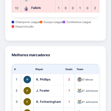
Falkirk
12
1
0
0
1
0
2
-2
Champions League
Europa League
Conference League
Despromoção
Melhores marcadores
#
Player
Goals
Team
Assis
1
K. Phillips
2
0
P
ST Mirren
2
J. Fowler
1
1
F
ST Johnstone
3
K. Fotheringham
1
0
F
ST Johnstone