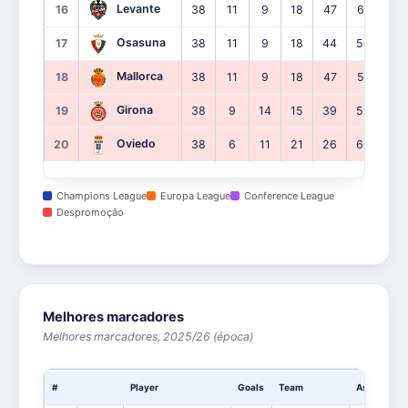
Levante
16
38
11
9
18
47
61
-1
Osasuna
17
38
11
9
18
44
50
-6
Mallorca
18
38
11
9
18
47
57
-1
Girona
19
38
9
14
15
39
55
-1
Oviedo
20
38
6
11
21
26
60
-3
Champions League
Europa League
Conference League
Despromoção
Melhores marcadores
Melhores marcadores, 2025/26 (época)
#
Player
Goals
Team
Assists