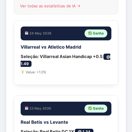
Ver todas as estatísticas de IA →
24 May 2026
Ganha
Villarreal vs Atletico Madrid
Seleção:
Villarreal Asian Handicap +0.5
@
1.49
Value: +1.0%
23 May 2026
Ganha
Real Betis vs Levante
Seleção:
Real Betis DC 1X
@ 1.34