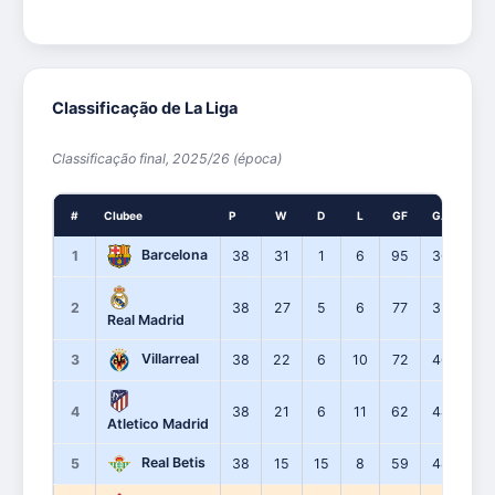
Classificação de La Liga
Classificação final, 2025/26 (época)
#
Clubee
P
W
D
L
GF
GA
GD
Barcelona
1
38
31
1
6
95
36
+5
2
38
27
5
6
77
35
+4
Real Madrid
Villarreal
3
38
22
6
10
72
46
+2
4
38
21
6
11
62
44
+1
Atletico Madrid
Real Betis
5
38
15
15
8
59
48
+1