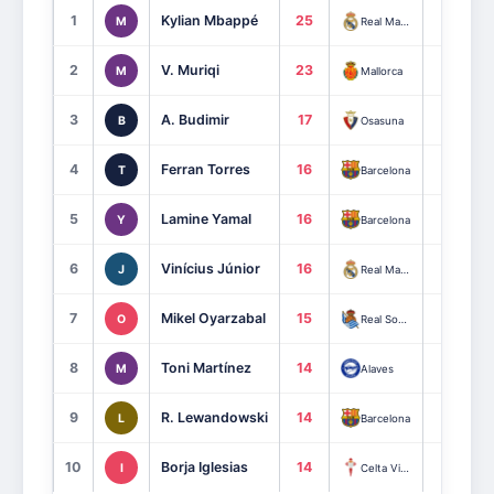
1
Kylian Mbappé
25
5
M
Real Madrid
2
V. Muriqi
23
1
M
Mallorca
3
A. Budimir
17
0
B
Osasuna
4
Ferran Torres
16
2
T
Barcelona
5
Lamine Yamal
16
11
Y
Barcelona
6
Vinícius Júnior
16
5
J
Real Madrid
7
Mikel Oyarzabal
15
4
O
Real Sociedad
8
Toni Martínez
14
3
M
Alaves
9
R. Lewandowski
14
2
L
Barcelona
10
Borja Iglesias
14
2
I
Celta Vigo