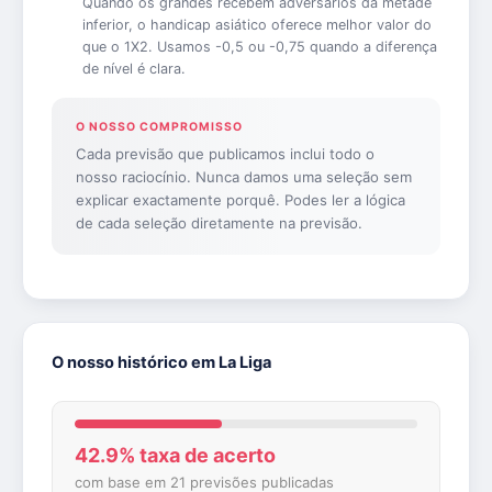
Quando os grandes recebem adversários da metade
inferior, o handicap asiático oferece melhor valor do
que o 1X2. Usamos -0,5 ou -0,75 quando a diferença
de nível é clara.
O NOSSO COMPROMISSO
Cada previsão que publicamos inclui todo o
nosso raciocínio. Nunca damos uma seleção sem
explicar exactamente porquê. Podes ler a lógica
de cada seleção diretamente na previsão.
O nosso histórico em La Liga
42.9% taxa de acerto
com base em 21 previsões publicadas