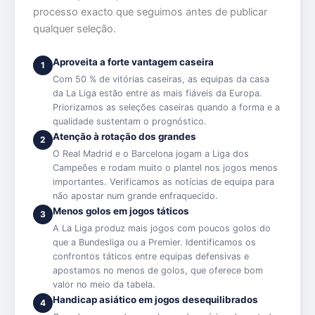
processo exacto que seguimos antes de publicar
qualquer seleção.
Aproveita a forte vantagem caseira
1
Com 50 % de vitórias caseiras, as equipas da casa
da La Liga estão entre as mais fiáveis da Europa.
Priorizamos as seleções caseiras quando a forma e a
qualidade sustentam o prognóstico.
Atenção à rotação dos grandes
2
O Real Madrid e o Barcelona jogam a Liga dos
Campeões e rodam muito o plantel nos jogos menos
importantes. Verificamos as notícias de equipa para
não apostar num grande enfraquecido.
Menos golos em jogos táticos
3
A La Liga produz mais jogos com poucos golos do
que a Bundesliga ou a Premier. Identificamos os
confrontos táticos entre equipas defensivas e
apostamos no menos de golos, que oferece bom
valor no meio da tabela.
Handicap asiático em jogos desequilibrados
4