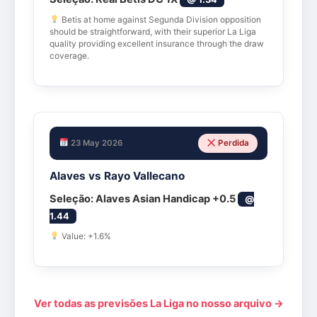
Betis at home against Segunda Division opposition
should be straightforward, with their superior La Liga
quality providing excellent insurance through the draw
coverage.
23 May 2026
Perdida
Alaves vs Rayo Vallecano
Seleção:
Alaves Asian Handicap +0.5
@
1.44
Value: +1.6%
Ver todas as previsões La Liga no nosso arquivo →