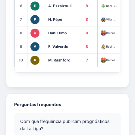
6
A. Ezzalzouli
8
E
Real Betis
7
N. Pépé
8
P
Villarreal
8
Dani Olmo
8
O
Barcelona
9
F. Valverde
8
V
Real Madrid
10
M. Rashford
7
R
Barcelona
Perguntas frequentes
Com que frequência publicam prognósticos
da La Liga?