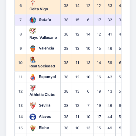
6
38
14
12
12
53
48
+5
Celta Vigo
Getafe
7
38
15
6
17
32
38
-6
8
38
12
14
12
41
44
-3
Rayo Vallecano
Valencia
9
38
13
10
15
46
55
-9
10
38
11
13
14
59
61
-2
Real Sociedad
Espanyol
11
38
12
10
16
43
55
-1
12
38
13
6
19
43
58
-1
Athletic Clube
Sevilla
13
38
12
7
19
46
60
-1
Alaves
14
38
11
10
17
44
56
-1
Elche
15
38
10
13
15
49
57
-8