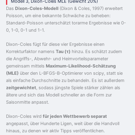
Modell 3, Dixon-Coles MLE (Gewicht 20%)
Das
Dixon-Coles-Modell
(Dixon & Coles, 1997) erweitert
Poisson, um eine bekannte Schwäche zu beheben:
Standard-Poisson unterschätzt torarme Ergebnisse wie 0-
0, 1-0, 0-1 und 1-1.
Dixon-Coles fügt für diese vier Ergebnisse einen
Korrekturfaktor namens
Tau (τ)
hinzu. Es schätzt zudem
die Angriffs-, Abwehr- und Heimvorteilsparameter
gemeinsam mittels
Maximum-Likelihood-Schätzung
(MLE)
über den L-BFGS-B-Optimierer von scipy, statt sie
als einfache Durchschnitte zu behandeln. Es ist außerdem
zeitgewichtet
, sodass jüngste Spiele stärker zählen als
ältere und sich das Modell schneller an die Form zur
Saisonmitte anpasst.
Dixon-Coles wird
für jeden Wettbewerb separat
angepasst, über Hunderte Ligen, weit über die Handvoll
hinaus, zu denen wir aktiv Tipps veröffentlichen.