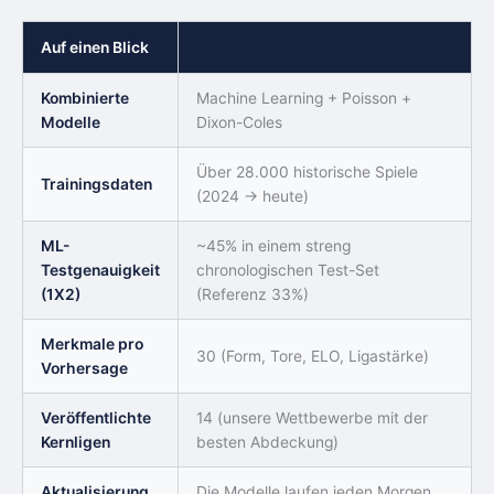
Auf einen Blick
Kombinierte
Machine Learning + Poisson +
Modelle
Dixon-Coles
Über 28.000 historische Spiele
Trainingsdaten
(2024 → heute)
ML-
~45% in einem streng
Testgenauigkeit
chronologischen Test-Set
(1X2)
(Referenz 33%)
Merkmale pro
30 (Form, Tore, ELO, Ligastärke)
Vorhersage
Veröffentlichte
14 (unsere Wettbewerbe mit der
Kernligen
besten Abdeckung)
Aktualisierung
Die Modelle laufen jeden Morgen