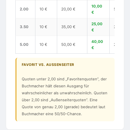
10,00
2.00
10 €
20,00 €
50,0%
€
25,00
3.50
10 €
35,00 €
28,6%
€
40,00
5.00
10 €
50,00 €
20,0%
€
FAVORIT VS. AUSSENSEITER
Quoten unter 2,00 sind „Favoritenquoten”, der
Buchmacher hält diesen Ausgang für
wahrscheinlicher als unwahrscheinlich. Quoten
über 2,00 sind „Außenseiterquoten”. Eine
Quote von genau 2,00 (gerade) bedeutet laut
Buchmacher eine 50/50-Chance.