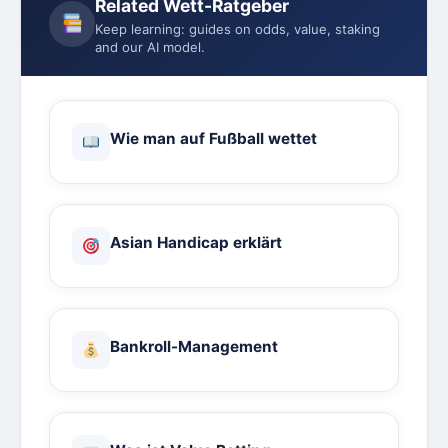
Related Wett-Ratgeber
Keep learning: guides on odds, value, staking
and our AI model.
Wie man auf Fußball wettet
Asian Handicap erklärt
Bankroll-Management