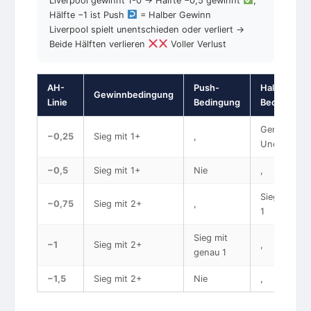
Liverpool gewinnt 1-0 → Hälfte −0,5 gewinnt
,
Hälfte −1 ist Push
= Halber Gewinn
Liverpool spielt unentschieden oder verliert →
Beide Hälften verlieren
Voller Verlust
AH-
Push-
Halbgewinn
Gewinnbedingung
Linie
Bedingung
Bedingung
Genau
−0,25
Sieg mit 1+
,
Unentschie
−0,5
Sieg mit 1+
Nie
,
Sieg mit ge
−0,75
Sieg mit 2+
,
1
Sieg mit
−1
Sieg mit 2+
,
genau 1
−1,5
Sieg mit 2+
Nie
,