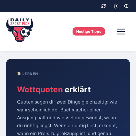
Skip
to
content
Heutige Tipps
LERNEN
Wettquoten
erklärt
Quoten sagen dir zwei Dinge gleichzeitig: wie
wahrscheinlich der Buchmacher einen
Ausgang hält und wie viel du gewinnst, wenn
du richtig liegst. Wer sie richtig liest, erkennt,
wann ein Preis zu großzügig ist, und genau