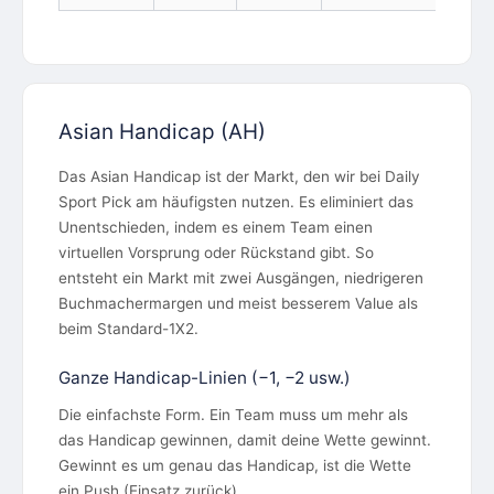
Asian Handicap (AH)
Das Asian Handicap ist der Markt, den wir bei Daily
Sport Pick am häufigsten nutzen. Es eliminiert das
Unentschieden, indem es einem Team einen
virtuellen Vorsprung oder Rückstand gibt. So
entsteht ein Markt mit zwei Ausgängen, niedrigeren
Buchmachermargen und meist besserem Value als
beim Standard-1X2.
Ganze Handicap-Linien (−1, −2 usw.)
Die einfachste Form. Ein Team muss um mehr als
das Handicap gewinnen, damit deine Wette gewinnt.
Gewinnt es um genau das Handicap, ist die Wette
ein Push (Einsatz zurück).