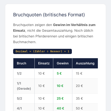
Bruchquoten (britisches Format)
Bruchquoten zeigen den
Gewinn im Verhältnis zum
Einsatz
, nicht die Gesamtauszahlung. Noch üblich
bei britischen Pferderennen und einigen britischen
Buchmachern.
Dezimal = (Zähler ÷ Nenner) + 1
Bruch
Einsatz
Gewinn
Auszahlung
Dezim
1/2
10 €
5 €
15 €
1.50
1/1
10 €
10 €
20 €
2.00
(Gerade)
5/2
10 €
25 €
35 €
3.50
4/1
10 €
40 €
50 €
5.00