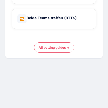
Beide Teams treffen (BTTS)
All betting guides →