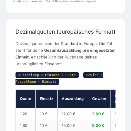
Ergebnis ist garantiert. 18+. Bitte spiele verantwortungsvoll.
Dezimalquoten (europäisches Format)
Dezimalquoten sind der Standard in Europa. Die Zahl
steht für deine
Gesamtauszahlung pro eingesetzter
Einheit
, einschließlich der Rückgabe deines
ursprünglichen Einsatzes.
Auszahlung = Einsatz × Quote
Gewinn =
Auszahlung − Einsatz
Implizite
Quote
Einsatz
Auszahlung
Gewinn
Wahrsche
1.20
10 €
12,00 €
2,00 €
83,3%
1.50
10 €
15,00 €
5,00 €
66,7%