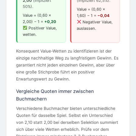
2,00
(impliziert
(impliziert 62,5%).
50%).
Value = (0,60 ×
Value = (0,60 ×
1,60) − 1 =
−0,04
2,00) − 1 =
+0,20
Negativer Value,
Positiver Value,
auslassen.
wetten.
Konsequent Value-Wetten zu identifizieren ist der
einzige nachhaltige Weg zu langfristigem Gewinn. Es
garantiert nicht jeden einzelnen Gewinn, aber über
eine große Stichprobe führt ein positiver
Erwartungswert zu Gewinn.
Vergleiche Quoten immer zwischen
Buchmachern
Verschiedene Buchmacher bieten unterschiedliche
Quoten für dasselbe Spiel. Selbst ein Unterschied
von 2,10 statt 2,00 bei derselben Selektion summiert
sich über viele Wetten erheblich. Prüfe vor dem