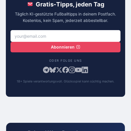
Gratis-Tipps, jeden Tag
Täglich KI-gestützte Fußballtipps in deinem Postfach.
Kostenlos, kein Spam, jederzeit abbestellbar.
Abonnieren
ODER FOLGE UNS
18+ Spiele verantwortungsvoll. Glücksspiel kann süchtig machen.