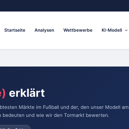
Startseite
Analysen
Wettbewerbe
KI-Modell
e)
erklärt
ebtesten Märkte im Fußball und der, den unser Modell am h
en bedeuten und wie wir den Tormarkt bewerten.