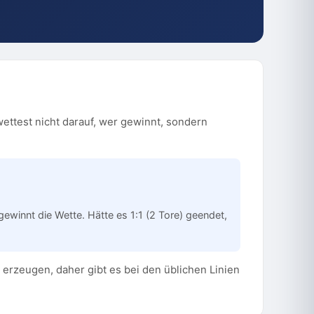
ettest nicht darauf, wer gewinnt, sondern
 gewinnt die Wette. Hätte es 1:1 (2 Tore) geendet,
 erzeugen, daher gibt es bei den üblichen Linien