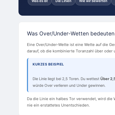
Was es ist
Die Linien
Wie wir bewerten
Was Over/Under-Wetten bedeuten
Eine Over/Under-Wette ist eine Wette auf die G
darauf, ob die kombinierte Toranzahl über oder
KURZES BEISPIEL
Die Linie liegt bei 2,5 Toren. Du wettest
Über 2,
würde Over verlieren und Under gewinnen.
Da die Linie ein halbes Tor verwendet, wird die 
nie ein erstattetes Unentschieden.