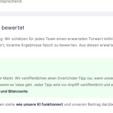
entsprechend.
t bewertet
ung. Wir schätzen für jedes Team einen erwarteten Torwert mithi
t, torarme Ergebnisse falsch zu bewerten. Aus diesen erwartet
r Markt. Wir veröffentlichen einen Over/Under-Tipp nur, wenn unse
 wenn es Value gibt. Jeder Tipp wird vor Anpfiff veröffentlicht und
 und Bilanzseite
.
gen siehe
wie unsere KI funktioniert
und unseren Beitrag darüb