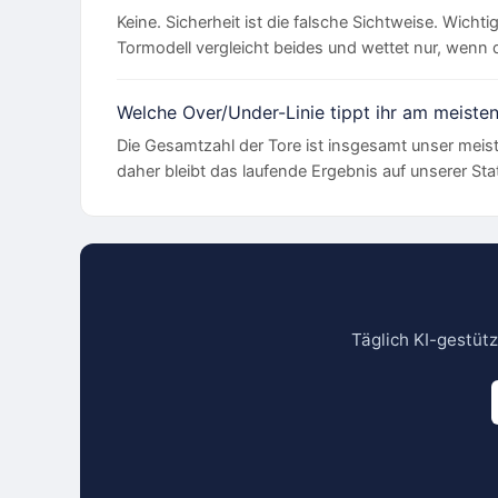
Keine. Sicherheit ist die falsche Sichtweise. Wichtig
Tormodell vergleicht beides und wettet nur, wenn 
Welche Over/Under-Linie tippt ihr am meiste
Die Gesamtzahl der Tore ist insgesamt unser meistge
daher bleibt das laufende Ergebnis auf unserer Stati
Täglich KI-gestütz