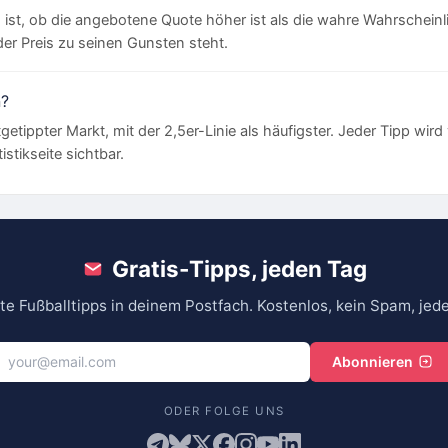
 ist, ob die angebotene Quote höher ist als die wahre Wahrscheinlichk
der Preis zu seinen Gunsten steht.
n?
tippter Markt, mit der 2,5er-Linie als häufigster. Jeder Tipp wird 
stikseite sichtbar.
Gratis-Tipps, jeden Tag
te Fußballtipps in deinem Postfach. Kostenlos, kein Spam, jede
Abonnieren
ODER FOLGE UNS