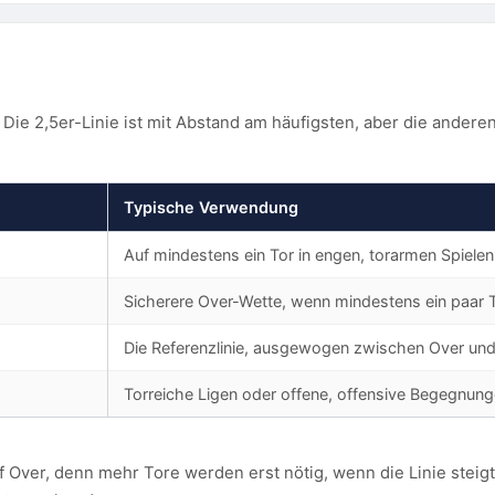
Die 2,5er-Linie ist mit Abstand am häufigsten, aber die anderen
Typische Verwendung
Auf mindestens ein Tor in engen, torarmen Spielen
Sicherere Over-Wette, wenn mindestens ein paar T
Die Referenzlinie, ausgewogen zwischen Over un
Torreiche Ligen oder offene, offensive Begegnun
uf Over, denn mehr Tore werden erst nötig, wenn die Linie steig