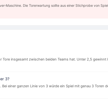
er-Maschine. Die Torerwartung sollte aus einer Stichprobe von Spiel
 Tore insgesamt zwischen beiden Teams hat. Unter 2,5 gewinnt bei
der 3?
s. Bei einer ganzen Linie von 3 würde ein Spiel mit genau 3 Toren 