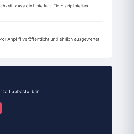
eit, dass die Linie fällt. Ein diszipliniertes
vor Anpfiff veröffentlicht und ehrlich ausgewertet,
rzeit abbestellbar.