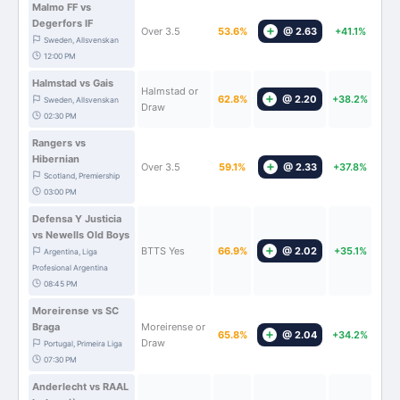
Malmo FF vs
Degerfors IF
Over 3.5
53.6%
@ 2.63
+41.1%
Sweden, Allsvenskan
12:00 PM
Halmstad vs Gais
Halmstad or
62.8%
@ 2.20
+38.2%
Sweden, Allsvenskan
Draw
02:30 PM
Rangers vs
Hibernian
Over 3.5
59.1%
@ 2.33
+37.8%
Scotland, Premiership
03:00 PM
Defensa Y Justicia
vs Newells Old Boys
BTTS Yes
66.9%
@ 2.02
+35.1%
Argentina, Liga
Profesional Argentina
08:45 PM
Moreirense vs SC
Braga
Moreirense or
65.8%
@ 2.04
+34.2%
Draw
Portugal, Primeira Liga
07:30 PM
Anderlecht vs RAAL