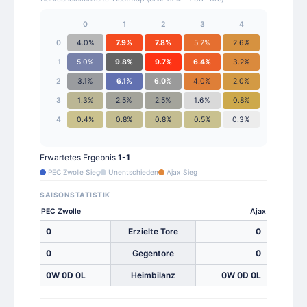
0
1
2
3
4
0
4.0%
7.9%
7.8%
5.2%
2.6%
1
5.0%
9.8%
9.7%
6.4%
3.2%
2
3.1%
6.1%
6.0%
4.0%
2.0%
3
1.3%
2.5%
2.5%
1.6%
0.8%
4
0.4%
0.8%
0.8%
0.5%
0.3%
Erwartetes Ergebnis
1-1
PEC Zwolle Sieg
Unentschieden
Ajax Sieg
SAISONSTATISTIK
PEC Zwolle
Ajax
0
Erzielte Tore
0
0
Gegentore
0
0W 0D 0L
Heimbilanz
0W 0D 0L