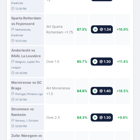
+2
Eredivisie
12:30 PM
Sparta Rotterdam
vs Feyenoord
AH Sparta
87.3%
@ 1.34
+16.9%
Netherlands,
Rotterdam +1.75
Eredivisie
10:15 AM
Anderlecht vs
RAAL La Louvière
Over 1.5
85.7%
@ 1.30
+11.4%
Belgium, Jupiler Pro
League
04:30 PM
Moreirense vs SC
Braga
AH Moreirense
84.8%
@ 1.40
+18.5%
+1.5
Portugal, Primeira Liga
07:30 PM
Strommen vs
Ranheim
Over 2.5
84.3%
@ 1.30
+9.6%
Norway, 1. Division
03:00 PM
Zulte Waregem vs