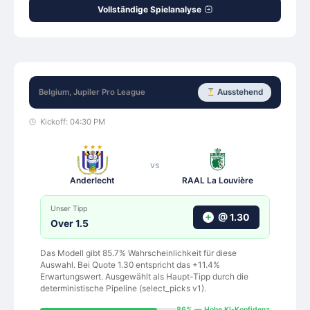
Vollständige Spielanalyse
Belgium, Jupiler Pro League
Ausstehend
Kickoff:
04:30 PM
vs
Anderlecht
RAAL La Louvière
Unser Tipp
@ 1.30
Over 1.5
Das Modell gibt 85.7% Wahrscheinlichkeit für diese
Auswahl. Bei Quote 1.30 entspricht das +11.4%
Erwartungswert. Ausgewählt als Haupt-Tipp durch die
deterministische Pipeline (select_picks v1).
86% — Hohe KI-Konfidenz