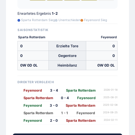
Erwartetes Ergebnis
1-2
Sparta Rotterdam Sieg
Unentschieden
Feyenoord Sieg
SAISONSTATISTIK
Sparta Rotterdam
Feyenoord
0
Erzielte Tore
0
0
Gegentore
0
0W 0D 0L
Heimbilanz
0W 0D 0L
DIREKTER VERGLEICH
Feyenoord
3 - 4
Sparta Rotterdam
2026-01-18
Sparta Rotterdam
0 - 4
Feyenoord
2025-08-31
Feyenoord
3 - 0
Sparta Rotterdam
2025-02-08
Sparta Rotterdam
1 - 1
Feyenoord
2024-08-25
Feyenoord
2 - 0
Sparta Rotterdam
2024-02-11