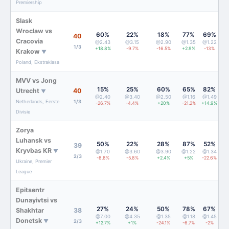
Premiership
Slask
Wroclaw vs
60%
22%
18%
77%
69%
40
Cracovia
@2.43
@3.15
@2.90
@1.35
@1.22
@
1/3
+18.8%
-9.7%
-16.5%
+2.9%
-13%
-
Krakow
▼
Poland, Ekstraklasa
MVV vs Jong
15%
25%
60%
65%
82%
3
Utrecht
40
▼
@2.40
@3.40
@2.50
@1.16
@1.49
@
Netherlands, Eerste
1/3
-26.7%
-4.4%
+20%
-21.2%
+14.9%
-3
Divisie
Zorya
Luhansk vs
50%
22%
28%
87%
52%
6
39
Kryvbas KR
▼
@1.70
@3.60
@3.90
@1.22
@1.34
@
2/3
-8.8%
-5.8%
+2.4%
+5%
-22.6%
+
Ukraine, Premier
League
Epitsentr
Dunayivtsi vs
27%
24%
50%
78%
67%
5
Shakhtar
38
@7.00
@4.35
@1.35
@1.18
@1.45
@
Donetsk
▼
2/3
+12.7%
+1%
-24.1%
-6.7%
-2%
+