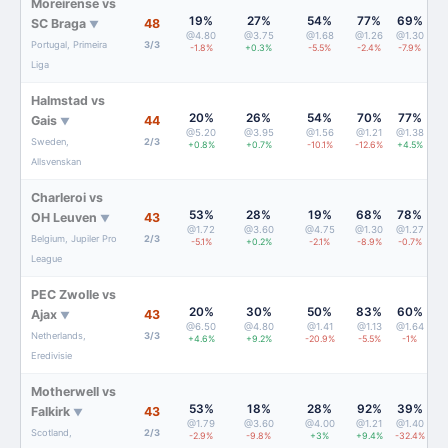
Moreirense vs
19%
27%
54%
77%
69%
5
SC Braga
48
▼
@4.80
@3.75
@1.68
@1.26
@1.30
@
Portugal, Primeira
3/3
-1.8%
+0.3%
-5.5%
-2.4%
-7.9%
-
Liga
Halmstad vs
20%
26%
54%
70%
77%
4
Gais
44
▼
@5.20
@3.95
@1.56
@1.21
@1.38
@
Sweden,
2/3
+0.8%
+0.7%
-10.1%
-12.6%
+4.5%
-1
Allsvenskan
Charleroi vs
53%
28%
19%
68%
78%
4
OH Leuven
43
▼
@1.72
@3.60
@4.75
@1.30
@1.27
@
Belgium, Jupiler Pro
2/3
-5.1%
+0.2%
-2.1%
-8.9%
-0.7%
-
League
PEC Zwolle vs
20%
30%
50%
83%
60%
6
Ajax
43
▼
@6.50
@4.80
@1.41
@1.13
@1.64
@
Netherlands,
3/3
+4.6%
+9.2%
-20.9%
-5.5%
-1%
-
Eredivisie
Motherwell vs
53%
18%
28%
92%
39%
7
Falkirk
43
▼
@1.79
@3.60
@4.00
@1.21
@1.40
@
Scotland,
2/3
-2.9%
-9.8%
+3%
+9.4%
-32.4%
+1