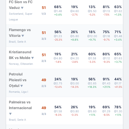
FC Sion vs FC
68%
19%
13%
81%
63%
5
Vaduz
51
▼
@1.48
@4.60
@5.50
@1.13
@1.62
@
Switzerland, Super
1/3
+0.4%
-2.7%
-5.2%
-7.5%
+1.3%
-1
League
Flamengo vs
56%
26%
18%
75%
71%
5
51
Vitoria
▼
@1.23
@5.80
@12.00
@1.18
@1.48
@
3/3
-25.3%
+8.8%
+9.7%
-9.7%
+3.4%
+
Brazil, Serie A
Kristiansund
19%
21%
60%
80%
65%
5
51
BK vs Molde
▼
@4.80
@4.20
@1.58
@1.12
@1.63
@
2/3
-1.8%
-2.8%
-3.3%
-9.3%
+3.7%
-1
Norway, Eliteserien
Petrolul
24%
19%
56%
91%
44%
7
Ploiesti vs
49
@2.75
@3.00
@2.65
@1.43
@1.17
@
Oţelul
▼
2/3
-12.4%
-14.3%
+18.3%
+21.1%
-41.5%
+2
Romania, Liga I
Palmeiras vs
54%
26%
19%
69%
78%
4
Internacional
49
@1.58
@3.80
@5.60
@1.29
@1.30
@
▼
3/3
-9.3%
-0.3%
+1.1%
-8.5%
+1.1%
-
Brazil, Serie A