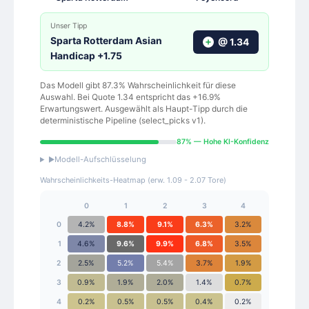
Unser Tipp
Sparta Rotterdam Asian
@ 1.34
Handicap +1.75
Das Modell gibt 87.3% Wahrscheinlichkeit für diese
Auswahl. Bei Quote 1.34 entspricht das +16.9%
Erwartungswert. Ausgewählt als Haupt-Tipp durch die
deterministische Pipeline (select_picks v1).
87% — Hohe KI-Konfidenz
Modell-Aufschlüsselung
▶
Wahrscheinlichkeits-Heatmap (erw. 1.09 - 2.07 Tore)
0
1
2
3
4
0
4.2%
8.8%
9.1%
6.3%
3.2%
1
4.6%
9.6%
9.9%
6.8%
3.5%
2
2.5%
5.2%
5.4%
3.7%
1.9%
3
0.9%
1.9%
2.0%
1.4%
0.7%
4
0.2%
0.5%
0.5%
0.4%
0.2%