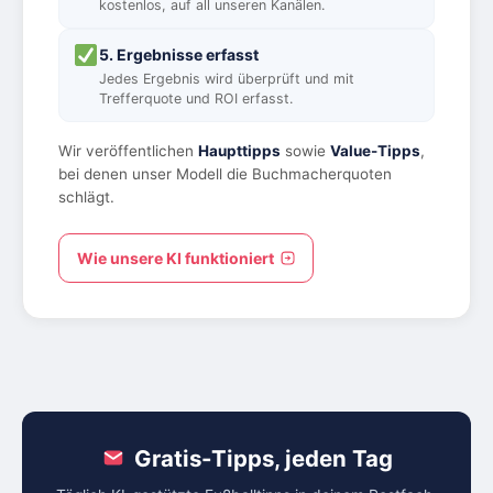
kostenlos, auf all unseren Kanälen.
5. Ergebnisse erfasst
Jedes Ergebnis wird überprüft und mit
Trefferquote und ROI erfasst.
Wir veröffentlichen
Haupttipps
sowie
Value-Tipps
,
bei denen unser Modell die Buchmacherquoten
schlägt.
Wie unsere KI funktioniert
Gratis-Tipps, jeden Tag