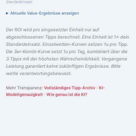
Standardeinsatz
Aktuelle Value-Ergebnisse anzeigen
Der ROI wird pro eingesetzter Einheit nur auf
abgeschlossenen Tipps berechnet. Eine Einheit ist 1× dein
Standardeinsatz. Einzelwetten-Kurven setzen 1u pro Tipp.
Die 3er-Kombi-Kurve setzt 1u pro Tag, kombiniert über die
3 Tipps mit der höchsten Wahrscheinlichkeit. Vergangene
Leistung garantiert keine zukünftigen Ergebnisse. Bitte
wette verantwortungsbewusst.
Mehr Transparenz:
Vollständiges Tipp-Archiv
·
KI-
Modellgenauigkeit
·
Wie genau ist die KI?