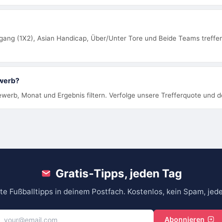
gang (1X2), Asian Handicap, Über/Unter Tore und Beide Teams treffe
werb?
erb, Monat und Ergebnis filtern. Verfolge unsere Trefferquote und de
Gratis-Tipps, jeden Tag
te Fußballtipps in deinem Postfach. Kostenlos, kein Spam, jede
Abonnieren