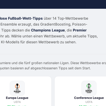
lose Fußball-Wett-Tipps
über 14 Top-Wettbewerbe
I-Ensemble erzeugt, das GradientBoosting, Poisson-
e Tipps decken die
Champions League
, die
Premier
r ab. Wähle unten einen Wettbewerb, um aktuelle Tipps,
s KI-Modells für diesen Wettbewerb zu sehen.
urniere und die fünf großen nationalen Ligen. Diese Wettbewerbe e
rquoten basieren auf abgeschlossenen Tipps seit dem Start.
Europa League
Conference League
UEFA
UEFA