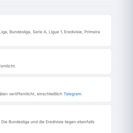
 Bundesliga, Serie A, Ligue 1, Eredivisie, Primeira
entlicht.
len veröffentlicht, einschließlich
Telegram
.
ie Bundesliga und die Eredivisie liegen ebenfalls