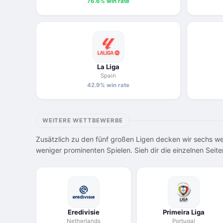
76.6% win rate
La Liga
Spain
42.9% win rate
WEITERE WETTBEWERBE
Zusätzlich zu den fünf großen Ligen decken wir sechs wei
weniger prominenten Spielen. Sieh dir die einzelnen Seite
Eredivisie
Primeira Liga
Netherlands
Portugal