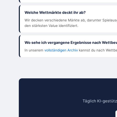
Welche Wettmärkte deckt ihr ab?
Wir decken verschiedene Märkte ab, darunter Spielaus
den stärksten Value identifiziert.
Wo sehe ich vergangene Ergebnisse nach Wettbe
In unserem
vollständigen Archiv
kannst du nach Wettbew
Täglich KI-gestütz