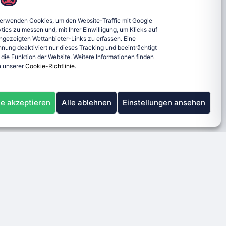
verwenden Cookies, um den Website-Traffic mit Google
tics zu messen und, mit Ihrer Einwilligung, um Klicks auf
ngezeigten Wettanbieter-Links zu erfassen. Eine
nung deaktiviert nur dieses Tracking und beeinträchtigt
 die Funktion der Website. Weitere Informationen finden
n unserer
Cookie-Richtlinie
.
le akzeptieren
Alle ablehnen
Einstellungen ansehen
VERANTWORTUNGSVOLLES SPIELEN
ss und AGB
Check dein Spiel
ung