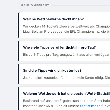
HÄUFIG GEFRAGT
Welche Wettbewerbe deckt ihr ab?
Wir decken 14 Top-Wettbewerbe weltweit ab: Champions
Liga, Belgian Pro League, die EFL Championship, die br
Wie viele Tipps veröffentlicht ihr pro Tag?
Bis zu 3 Tipps pro Tag, ausgewählt aus allen verfügba
Sind die Tipps wirklich kostenlos?
Ja, komplett kostenlos, für immer. Kein Konto nötig. D
Welcher Wettbewerb hat die besten Wett-Statist
Basierend auf unseren Ergebnissen seit dem Start habe
konstant über 65 %. Sieh dir unsere
Statistikseite
für v