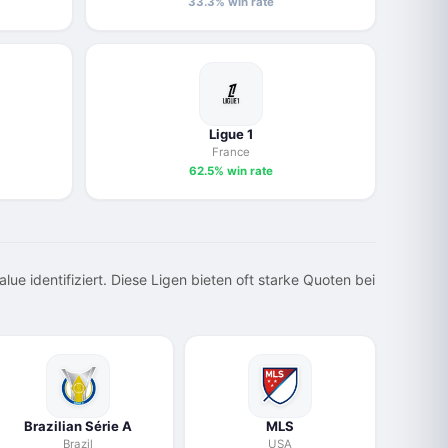
33.3% win rate
Ligue 1
France
62.5% win rate
e identifiziert. Diese Ligen bieten oft starke Quoten bei
Brazilian Série A
MLS
Brazil
USA