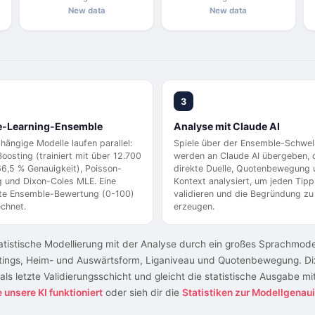
New data
New data
3
e-Learning-Ensemble
Analyse mit Claude AI
hängige Modelle laufen parallel:
Spiele über der Ensemble-Schwel
oosting (trainiert mit über 12.700
werden an Claude AI übergeben, 
66,5 % Genauigkeit), Poisson-
direkte Duelle, Quotenbewegung 
g und Dixon-Coles MLE. Eine
Kontext analysiert, um jeden Tipp
te Ensemble-Bewertung (0-100)
validieren und die Begründung zu
chnet.
erzeugen.
atistische Modellierung mit der Analyse durch ein großes Sprachmodel
-Ratings, Heim- und Auswärtsform, Liganiveau und Quotenbewegung. D
ls letzte Validierungsschicht und gleicht die statistische Ausgabe mi
 unsere KI funktioniert
oder sieh dir die
Statistiken zur Modellgenau