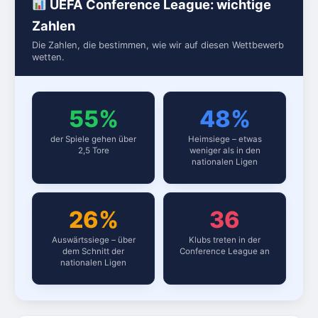
UEFA Conference League: wichtige
Zahlen
Die Zahlen, die bestimmen, wie wir auf diesen Wettbewerb
wetten.
55%
48%
der Spiele gehen über
Heimsiege – etwas
2,5 Tore
weniger als in den
nationalen Ligen
26%
36
Auswärtssiege – über
Klubs treten in der
dem Schnitt der
Conference League an
nationalen Ligen