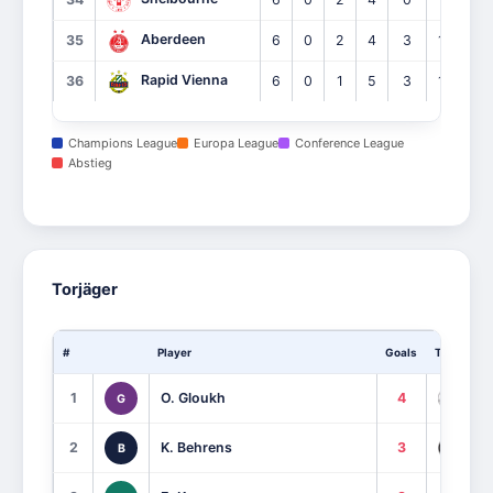
Aberdeen
35
6
0
2
4
3
14
-1
Rapid Vienna
36
6
0
1
5
3
14
-1
Champions League
Europa League
Conference League
Abstieg
Torjäger
#
Player
Goals
Team
1
O. Gloukh
4
G
Ajax
2
K. Behrens
3
B
FC Lu