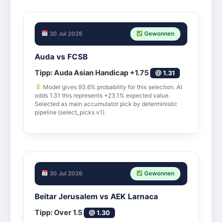
30 Jul 2026
Gewonnen
Auda vs FCSB
Tipp:
Auda Asian Handicap +1.75
@ 1.31
Model gives 93.6% probability for this selection. At
odds 1.31 this represents +23.1% expected value.
Selected as main accumulator pick by deterministic
pipeline (select_picks v1).
30 Jul 2026
Gewonnen
Beitar Jerusalem vs AEK Larnaca
Tipp:
Over 1.5
@ 1.30