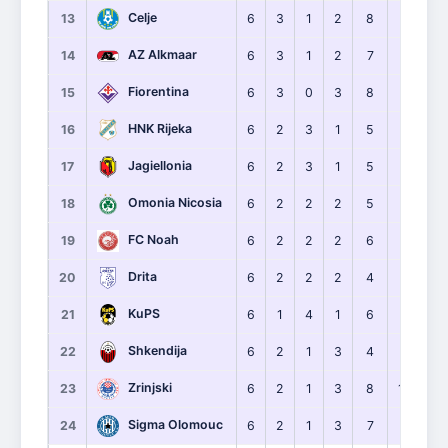
Celje
13
6
3
1
2
8
7
+
AZ Alkmaar
14
6
3
1
2
7
7
+
Fiorentina
15
6
3
0
3
8
5
+
HNK Rijeka
16
6
2
3
1
5
2
+
Jagiellonia
17
6
2
3
1
5
4
+
Omonia Nicosia
18
6
2
2
2
5
4
+
FC Noah
19
6
2
2
2
6
7
-1
Drita
20
6
2
2
2
4
8
-
KuPS
21
6
1
4
1
6
5
+
Shkendija
22
6
2
1
3
4
5
-1
Zrinjski
23
6
2
1
3
8
10
-
Sigma Olomouc
24
6
2
1
3
7
9
-