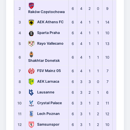
2
6
4
2
0
9
2
+
Raków Częstochowa
AEK Athens FC
3
6
4
1
1
14
7
+
Sparta Praha
4
6
4
1
1
10
3
+
Rayo Vallecano
5
6
4
1
1
13
7
+
6
6
4
1
1
10
5
+
Shakhtar Donetsk
FSV Mainz 05
7
6
4
1
1
7
3
+
AEK Larnaca
8
6
3
3
0
7
1
+
Lausanne
9
6
3
2
1
6
3
+
Crystal Palace
10
6
3
1
2
11
6
+
Lech Poznan
11
6
3
1
2
12
8
+
Samsunspor
12
6
3
1
2
10
6
+