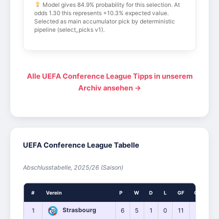
Model gives 84.9% probability for this selection. At
odds 1.30 this represents +10.3% expected value.
Selected as main accumulator pick by deterministic
pipeline (select_picks v1).
Alle UEFA Conference League Tipps in unserem
Archiv ansehen →
UEFA Conference League Tabelle
Abschlusstabelle, 2025/26 (Saison)
#
Verein
P
W
D
L
GF
GA
G
Strasbourg
1
6
5
1
0
11
5
+