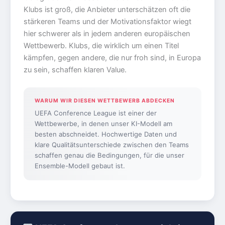
Klubs ist groß, die Anbieter unterschätzen oft die
stärkeren Teams und der Motivationsfaktor wiegt
hier schwerer als in jedem anderen europäischen
Wettbewerb. Klubs, die wirklich um einen Titel
kämpfen, gegen andere, die nur froh sind, in Europa
zu sein, schaffen klaren Value.
WARUM WIR DIESEN WETTBEWERB ABDECKEN
UEFA Conference League ist einer der
Wettbewerbe, in denen unser KI-Modell am
besten abschneidet. Hochwertige Daten und
klare Qualitätsunterschiede zwischen den Teams
schaffen genau die Bedingungen, für die unser
Ensemble-Modell gebaut ist.