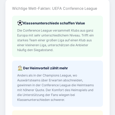
Wichtige Wett-Fakten: UEFA Conference League
Klassenunterschiede schaffen Value
Die Conference League versammelt Klubs aus ganz
Europa mit sehr unterschiedlichem Niveau. Trifft ein
starkes Team einer großen Liga auf einen Klub aus
einer kleineren Liga, unterschätzen die Anbieter
häufig den Siegabstand.
Der Heimvorteil zählt mehr
Anders als in der Champions League, wo
Auswärtsteams über Erwarten abschneiden,
gewinnen in der Conference League die Heimteams
mit höherer Quote. Der Komfort des Heimspiels und
die Unterstützung der Fans wiegen bei
Klassenunterschieden schwerer.