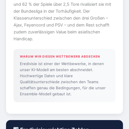
und 62 % der Spiele über 2,5 Tore rivalisiert sie mit
der Bundesliga in der Torhäufigkeit. Der
Klassenunterschied zwischen den drei Großen –
Ajax, Feyenoord und PSV – und dem Rest schafft
zudem zuverlässigen Value beim asiatischen
Handicap.
WARUM WIR DIESEN WETTBEWERB ABDECKEN
Eredivisie ist einer der Wettbewerbe, in denen
unser KI-Modell am besten abschneidet.
Hochwertige Daten und klare
Qualitätsunterschiede zwischen den Teams
schaffen genau die Bedingungen, für die unser
Ensemble-Modell gebaut ist.