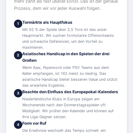
mehr zählt als fast überall sonst. Das ist der genaue
Prozess, dem wir vor jeder Auswahl folgen.
Tormärkte als Hauptfokus
1
Mit 62 % der Spiele über 2,5 Tore ist das unser
Hauptmarkt. Wir suchen formstarke Offensivteams
und schwache Defensiven, um den Vorteil zu
maximieren.
Asiatisches Handicap in den Spielen der drei
2
Großen
Wenn Ajax, Feyenoord oder PSV Teams aus dem
Keller empfangen, ist 1X2 meist zu niedrig. Das
asiatische Handicap bietet besseren Value und stützt
das erwartete Ergebnis.
Beachte den Einfluss des Europapokal-Kalenders
3
Niederländische Klubs in Europa zeigen am
Wochenende nach den Donnerstagsspielen oft
Müdigkeit. Wir prüfen den Kalender und können auf
ihre Liga-Gegner setzen.
Form vor Ruf
4
Die Eredivisie wechselt das Tempo schnell: ein