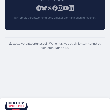
ODER FOLGE UNS
18+ Spiele verantwortungsvoll. Glücksspiel kann süchtig machen.
⚠ Wette verantwortungsvoll. Wette nur, was du dir leisten kannst zu
verlieren. Nur ab 18.