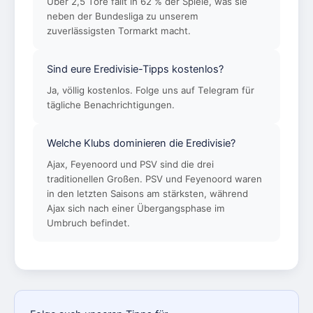
Über 2,5 Tore fällt in 62 % der Spiele, was sie
neben der Bundesliga zu unserem
zuverlässigsten Tormarkt macht.
Sind eure Eredivisie-Tipps kostenlos?
Ja, völlig kostenlos. Folge uns auf Telegram für
tägliche Benachrichtigungen.
Welche Klubs dominieren die Eredivisie?
Ajax, Feyenoord und PSV sind die drei
traditionellen Großen. PSV und Feyenoord waren
in den letzten Saisons am stärksten, während
Ajax sich nach einer Übergangsphase im
Umbruch befindet.