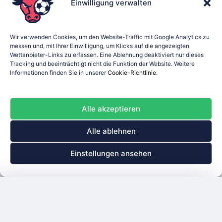
Einwilligung verwalten
Wir verwenden Cookies, um den Website-Traffic mit Google Analytics zu
messen und, mit Ihrer Einwilligung, um Klicks auf die angezeigten
Wettanbieter-Links zu erfassen. Eine Ablehnung deaktiviert nur dieses
Tracking und beeinträchtigt nicht die Funktion der Website. Weitere
Informationen finden Sie in unserer
Cookie-Richtlinie
.
Alle akzeptieren
Alle ablehnen
Einstellungen ansehen
Wettschein
Schliessen
Einzel
Kombi