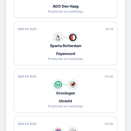
vs
ADO Den Haag
Prediction on matchday
SUN 09 AUG
10:15
vs
Sparta Rotterdam
vs
Feyenoord
Prediction on matchday
SUN 09 AUG
12:30
vs
Groningen
vs
Utrecht
Prediction on matchday
SUN 09 AUG
12:30