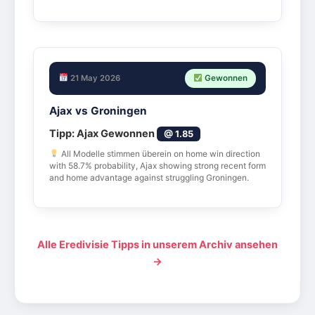
21 May 2026
Gewonnen
Ajax vs Groningen
Tipp:
Ajax Gewonnen
@ 1.85
All Modelle stimmen überein on home win direction
with 58.7% probability, Ajax showing strong recent form
and home advantage against struggling Groningen.
Alle Eredivisie Tipps in unserem Archiv ansehen
→