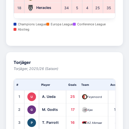
Heracles
18
34
5
4
25
35
85
Champions League
Europa League
Conference League
Abstieg
Torjäger
Torjäger, 2025/26 (Saison)
#
Player
Goals
Team
Assists
1
A. Ueda
25
1
U
Feyenoord
2
M. Godts
17
13
G
Ajax
3
T. Parrott
16
4
P
AZ Alkmaar