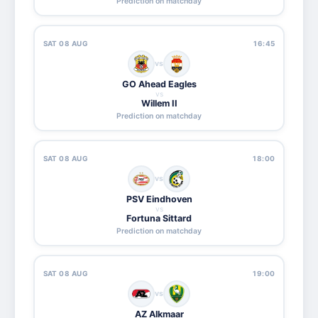
Prediction on matchday
SAT 08 AUG
16:45
vs
GO Ahead Eagles
vs
Willem II
Prediction on matchday
SAT 08 AUG
18:00
vs
PSV Eindhoven
vs
Fortuna Sittard
Prediction on matchday
SAT 08 AUG
19:00
vs
AZ Alkmaar