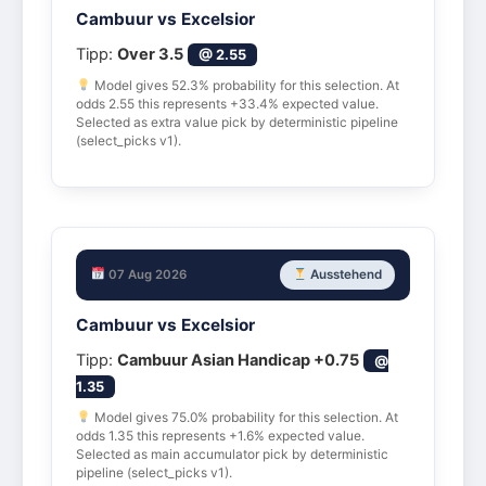
Cambuur vs Excelsior
Tipp:
Over 3.5
@ 2.55
Model gives 52.3% probability for this selection. At
odds 2.55 this represents +33.4% expected value.
Selected as extra value pick by deterministic pipeline
(select_picks v1).
07 Aug 2026
Ausstehend
Cambuur vs Excelsior
Tipp:
Cambuur Asian Handicap +0.75
@
1.35
Model gives 75.0% probability for this selection. At
odds 1.35 this represents +1.6% expected value.
Selected as main accumulator pick by deterministic
pipeline (select_picks v1).