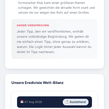
formstarker Klub kann einen größeren Namen
schlagen. Wir gewichten die aktuelle Form stark und
setzen nie nur wegen des Rufs auf einen Großen.
UNSER VERSPRECHEN
Jeder Tipp, den wir veröffentlichen, enthält
unsere vollständige Begründung. Wir geben dir
nie einfach einen Tipp, ohne genau zu erklären,
warum. Die Logik hinter jeder Auswahl kannst du
direkt im Tipp nachlesen.
Unsere Eredivisie Wett-Bilanz
07 Aug 2026
Ausstehend