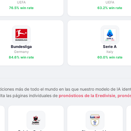
UEFA
UEFA
76.5% win rate
63.2% win rate
Bundesliga
Serie A
Germany
Italy
84.6% win rate
60.0% win rate
ciones más de todo el mundo en las que nuestro modelo de IA identif
lta las páginas individuales de
pronósticos de la Eredivisie
,
pronós