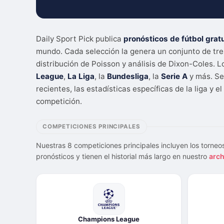
Daily Sport Pick publica
pronósticos de fútbol grat
mundo. Cada selección la genera un conjunto de tr
distribución de Poisson y análisis de Dixon-Coles. 
League
,
La Liga
, la
Bundesliga
, la
Serie A
y más. Se
recientes, las estadísticas específicas de la liga y 
competición.
COMPETICIONES PRINCIPALES
Nuestras 8 competiciones principales incluyen los torneo
pronósticos y tienen el historial más largo en nuestro
arch
Champions League