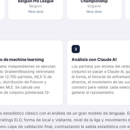
Belgian Pro League
Championship
Belgium
England
New data
New data
3
o de machine learning
Análisis con Claude AI
elos independientes se ejecutan
Los partidos por encima del umbr
lo: GradientBoosting (entrenado
conjunto se pasan a Claude AI, qu
de 12.700 partidos, 66,5 % de
la forma, el historial de enfrenta
), distribución de Poisson y
directos, el movimiento de las cuo
les MLE. Se calcula una
contexto para validar cada selecc
ón de conjunto ponderada (0-
generar el razonamiento.
estadístico clásico con el análisis de un gran modelo de lenguaje. E
atings ELO, forma de local y visitante, nivel de la liga y movimiento
o capa de validación final, contrastando la salida estadística con el