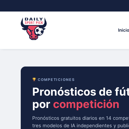
Skip
to
content
Inici
COMPETICIONES
Pronósticos de fú
por
competición
Pronósticos gratuitos diarios en 14 compe
tres modelos de IA independientes y publ