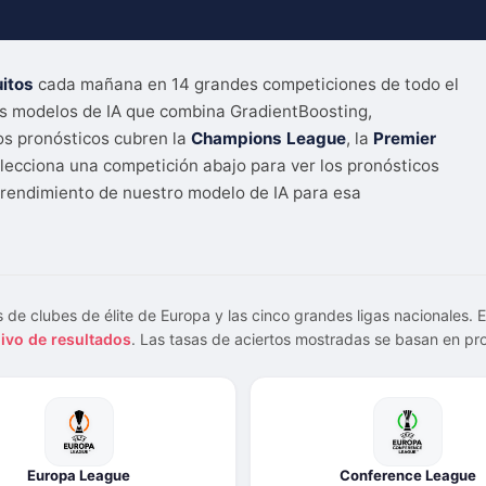
uitos
cada mañana en 14 grandes competiciones de todo el
es modelos de IA que combina GradientBoosting,
Los pronósticos cubren la
Champions League
, la
Premier
lecciona una competición abajo para ver los pronósticos
el rendimiento de nuestro modelo de IA para esa
s de clubes de élite de Europa y las cinco grandes ligas nacionales
ivo de resultados
. Las tasas de aciertos mostradas se basan en pro
Europa League
Conference League