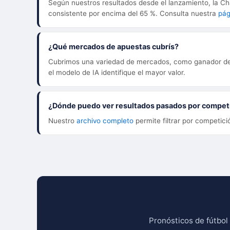
Según nuestros resultados desde el lanzamiento, la Cha
consistente por encima del 65 %. Consulta nuestra
pág
¿Qué mercados de apuestas cubrís?
Cubrimos una variedad de mercados, como ganador del
el modelo de IA identifique el mayor valor.
¿Dónde puedo ver resultados pasados por compet
Nuestro
archivo completo
permite filtrar por competici
Pronósticos de fútbol