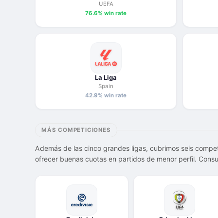
UEFA
76.6% win rate
La Liga
Spain
42.9% win rate
MÁS COMPETICIONES
Además de las cinco grandes ligas, cubrimos seis competi
ofrecer buenas cuotas en partidos de menor perfil. Consu