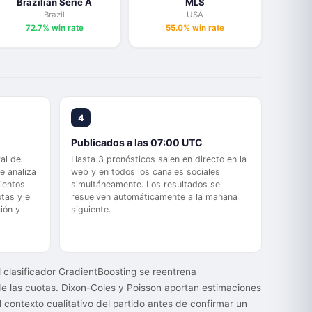
Brazilian Série A
MLS
Brazil
USA
72.7% win rate
55.0% win rate
4
Publicados a las 07:00 UTC
al del
Hasta 3 pronósticos salen en directo en la
e analiza
web y en todos los canales sociales
mientos
simultáneamente. Los resultados se
tas y el
resuelven automáticamente a la mañana
ión y
siguiente.
l clasificador GradientBoosting se reentrena
 de las cuotas. Dixon-Coles y Poisson aportan estimaciones
 contexto cualitativo del partido antes de confirmar un