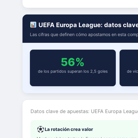
UEFA Europa League: datos clav
Las cifras que definen cómo apostamos en esta comp
56%
de los partidos superan los 2,5 goles
de vi
Datos clave de apuestas: UEFA Europa Leagu
La rotación crea valor