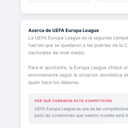
Acerca de UEFA Europa League
La UEFA Europa League es la segunda competi
fuertes que se quedaron a las puertas de la C
nacionales de nivel medio.
Para el apostante, la Europa League ofrece un
enormemente según la situación doméstica de c
quien hace los deberes.
POR QUÉ CUBRIMOS ESTA COMPETICIÓN
UEFA Europa League es una de las competiciones 
justo las condiciones que nuestro modelo está 