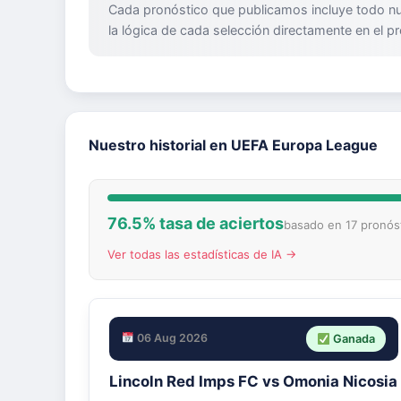
Cada pronóstico que publicamos incluye todo nu
la lógica de cada selección directamente en el p
Nuestro historial en UEFA Europa League
76.5% tasa de aciertos
basado en 17 pronós
Ver todas las estadísticas de IA →
06 Aug 2026
Ganada
Lincoln Red Imps FC vs Omonia Nicosia