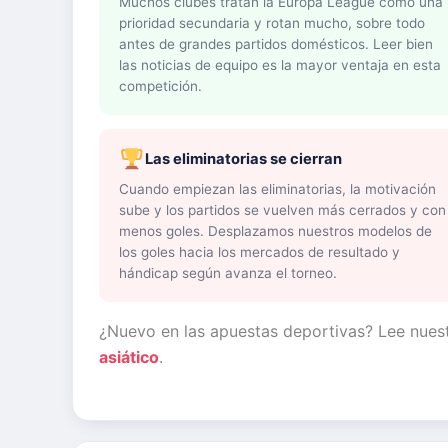
Muchos clubes tratan la Europa League como una
prioridad secundaria y rotan mucho, sobre todo
antes de grandes partidos domésticos. Leer bien
las noticias de equipo es la mayor ventaja en esta
competición.
Las eliminatorias se cierran
Cuando empiezan las eliminatorias, la motivación
sube y los partidos se vuelven más cerrados y con
menos goles. Desplazamos nuestros modelos de
los goles hacia los mercados de resultado y
hándicap según avanza el torneo.
¿Nuevo en las apuestas deportivas? Lee nues
asiático
.