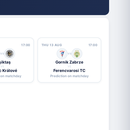
17:00
THU 13 AUG
17:00
vs
vs
şiktaş
Gornik Zabrze
vs
vs
c Králové
Ferencvarosi TC
n on matchday
Prediction on matchday