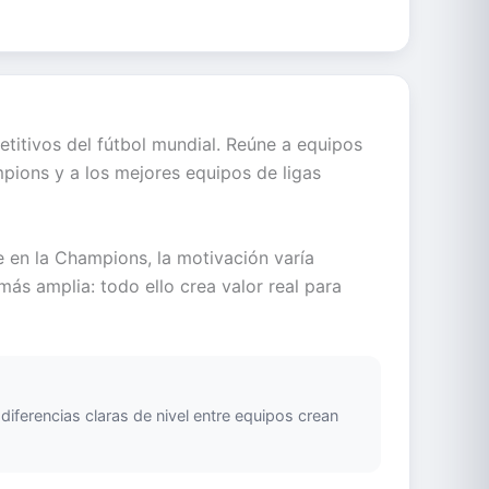
itivos del fútbol mundial. Reúne a equipos
pions y a los mejores equipos de ligas
e en la Champions, la motivación varía
ás amplia: todo ello crea valor real para
iferencias claras de nivel entre equipos crean