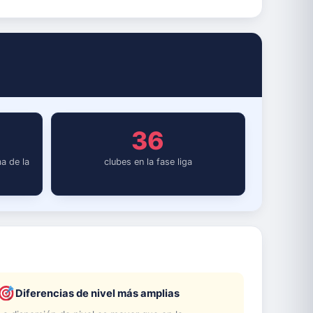
36
ma de la
clubes en la fase liga
Diferencias de nivel más amplias