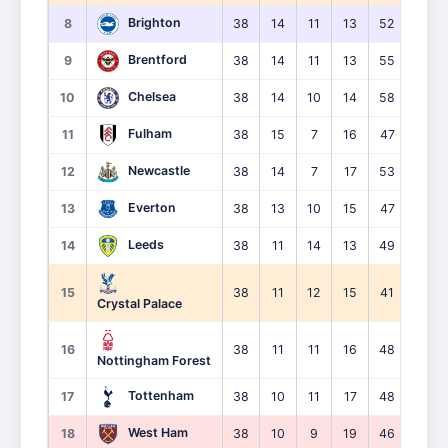
Brighton
8
38
14
11
13
52
46
Brentford
9
38
14
11
13
55
52
Chelsea
10
38
14
10
14
58
52
Fulham
11
38
15
7
16
47
51
Newcastle
12
38
14
7
17
53
55
Everton
13
38
13
10
15
47
50
Leeds
14
38
11
14
13
49
56
15
38
11
12
15
41
51
Crystal Palace
16
38
11
11
16
48
51
Nottingham Forest
Tottenham
17
38
10
11
17
48
57
West Ham
18
38
10
9
19
46
65