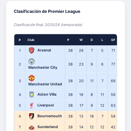
Clasificación de Premier League
Clasificación final, 2025/26 (temporada)
#
Club
P
W
D
L
GF
GA
Arsenal
1
38
26
7
5
71
27
2
38
23
9
6
77
35
Manchester City
3
38
20
11
7
69
50
Manchester United
Aston Villa
4
38
19
8
11
56
49
Liverpool
5
38
17
9
12
63
53
Bournemouth
6
38
13
18
7
58
54
Sunderland
7
38
14
12
12
42
48