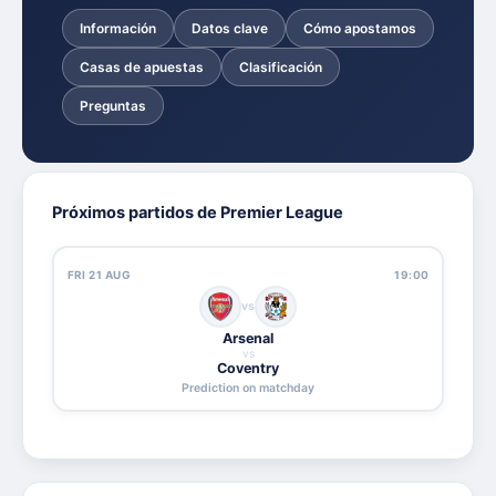
Información
Datos clave
Cómo apostamos
Casas de apuestas
Clasificación
Preguntas
Próximos partidos de Premier League
FRI 21 AUG
19:00
vs
Arsenal
vs
Coventry
Prediction on matchday