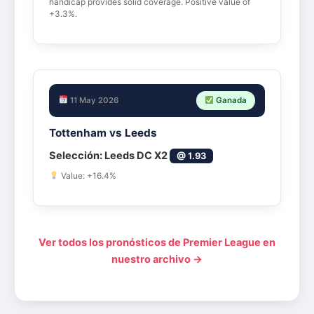
handicap provides solid coverage. Positive value of
+3.3%.
11 May 2026
Ganada
Tottenham vs Leeds
Selección:
Leeds DC X2
@ 1.93
Value: +16.4%
Ver todos los pronósticos de Premier League en
nuestro archivo →