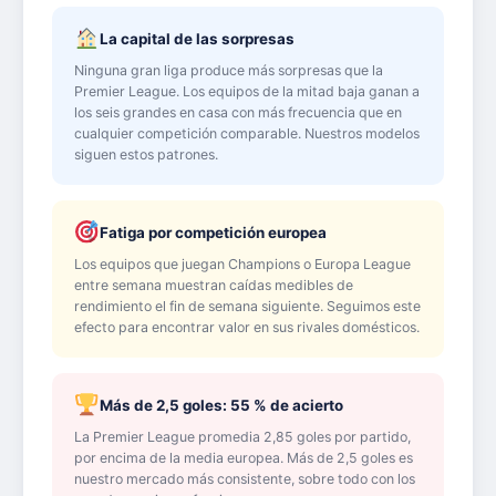
La capital de las sorpresas
Ninguna gran liga produce más sorpresas que la
Premier League. Los equipos de la mitad baja ganan a
los seis grandes en casa con más frecuencia que en
cualquier competición comparable. Nuestros modelos
siguen estos patrones.
Fatiga por competición europea
Los equipos que juegan Champions o Europa League
entre semana muestran caídas medibles de
rendimiento el fin de semana siguiente. Seguimos este
efecto para encontrar valor en sus rivales domésticos.
Más de 2,5 goles: 55 % de acierto
La Premier League promedia 2,85 goles por partido,
por encima de la media europea. Más de 2,5 goles es
nuestro mercado más consistente, sobre todo con los