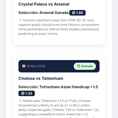
Crystal Palace vs Arsenal
Selección:
Arsenal Ganada
@ 1.85
Arsenal's dominant away form (10W-5D-3L) and
superior quality should overcome Palace's inconsistent
home performances, with all three models unanimously
predicting an away victory.
19 May 2026
Ganada
Chelsea vs Tottenham
Selección:
Tottenham Asian Handicap +1.5
@ 1.33
Model rates Tottenham +1.5 at 77.8%, Chelsea
favoured but unlikely to win by 2+ in this London
derby. Expected goals: Chelsea 1.59 vs Tottenham 1.32,
suggesting a competitive match where the +1.5