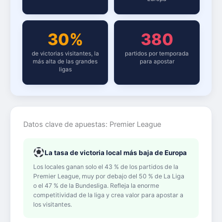
30%
380
de victorias visitantes, la
partidos por temporada
más alta de las grandes
para apostar
ligas
Datos clave de apuestas: Premier League
La tasa de victoria local más baja de Europa
Los locales ganan solo el 43 % de los partidos de la
Premier League, muy por debajo del 50 % de La Liga
o el 47 % de la Bundesliga. Refleja la enorme
competitividad de la liga y crea valor para apostar a
los visitantes.