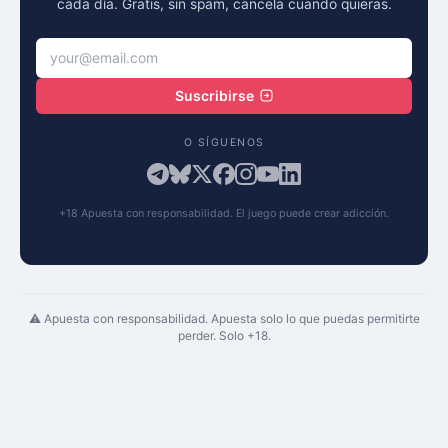
cada día. Gratis, sin spam, cancela cuando quieras.
Suscribirse
O SÍGUENOS
+18 Apuesta con responsabilidad. El juego puede crear adicción.
⚠ Apuesta con responsabilidad. Apuesta solo lo que puedas permitirte
perder. Solo +18.