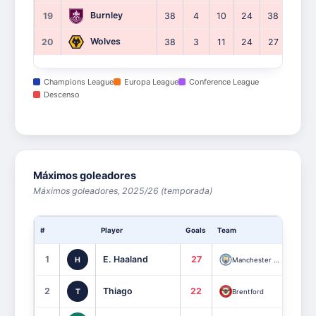
Burnley
19
38
4
10
24
38
75
Wolves
20
38
3
11
24
27
68
Champions League
Europa League
Conference League
Descenso
Máximos goleadores
Máximos goleadores, 2025/26 (temporada)
#
Player
Goals
Team
Assis
1
E. Haaland
27
8
H
Manchester City
2
Thiago
22
1
T
Brentford