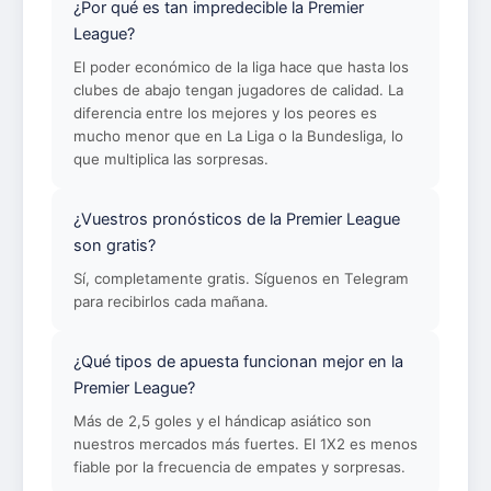
¿Por qué es tan impredecible la Premier
League?
El poder económico de la liga hace que hasta los
clubes de abajo tengan jugadores de calidad. La
diferencia entre los mejores y los peores es
mucho menor que en La Liga o la Bundesliga, lo
que multiplica las sorpresas.
¿Vuestros pronósticos de la Premier League
son gratis?
Sí, completamente gratis. Síguenos en Telegram
para recibirlos cada mañana.
¿Qué tipos de apuesta funcionan mejor en la
Premier League?
Más de 2,5 goles y el hándicap asiático son
nuestros mercados más fuertes. El 1X2 es menos
fiable por la frecuencia de empates y sorpresas.