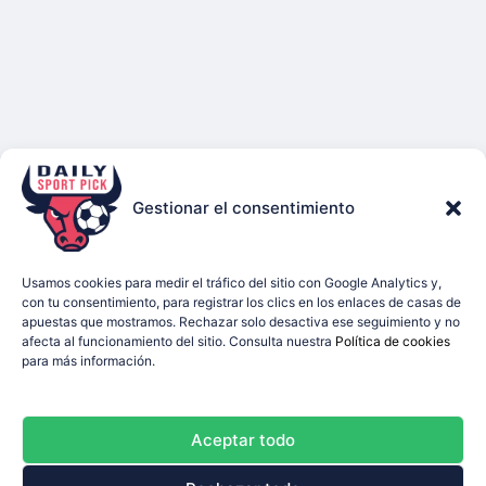
Gestionar el consentimiento
Usamos cookies para medir el tráfico del sitio con Google Analytics y,
con tu consentimiento, para registrar los clics en los enlaces de casas de
apuestas que mostramos. Rechazar solo desactiva ese seguimiento y no
afecta al funcionamiento del sitio. Consulta nuestra
Política de cookies
para más información.
Aceptar todo