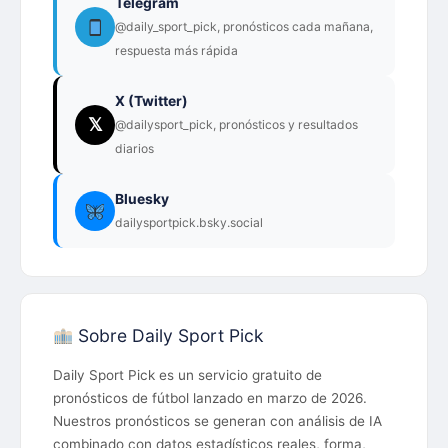
Telegram
@daily_sport_pick, pronósticos cada mañana,
respuesta más rápida
X (Twitter)
𝕏
@dailysport_pick, pronósticos y resultados
diarios
Bluesky
dailysportpick.bsky.social
Sobre Daily Sport Pick
Daily Sport Pick es un servicio gratuito de
pronósticos de fútbol lanzado en marzo de 2026.
Nuestros pronósticos se generan con análisis de IA
combinado con datos estadísticos reales, forma,