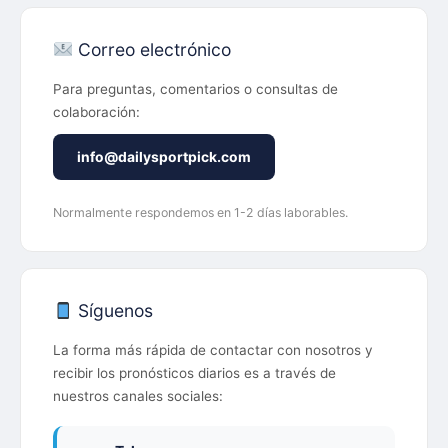
Correo electrónico
Para preguntas, comentarios o consultas de
colaboración:
info@dailysportpick.com
Normalmente respondemos en 1-2 días laborables.
Síguenos
La forma más rápida de contactar con nosotros y
recibir los pronósticos diarios es a través de
nuestros canales sociales: