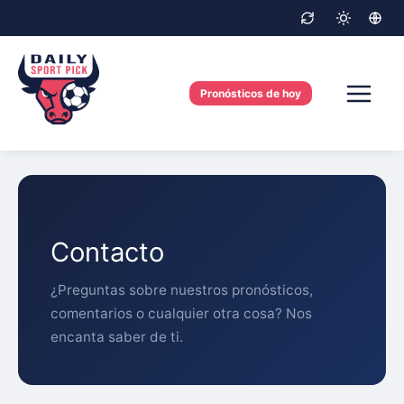
Skip
to
content
Pronósticos de hoy
Contacto
¿Preguntas sobre nuestros pronósticos,
comentarios o cualquier otra cosa? Nos
encanta saber de ti.