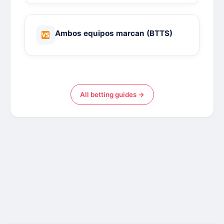
Ambos equipos marcan (BTTS)
All betting guides →