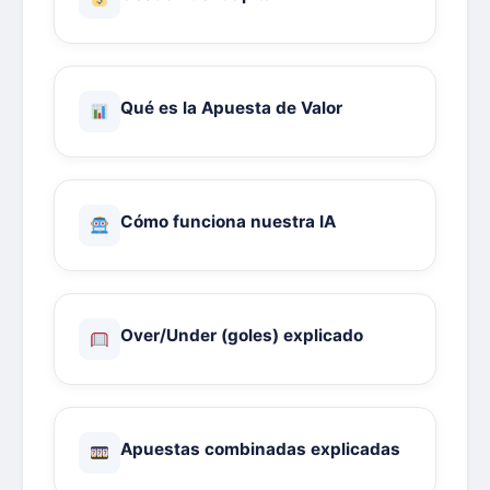
Qué es la Apuesta de Valor
Cómo funciona nuestra IA
Over/Under (goles) explicado
Apuestas combinadas explicadas