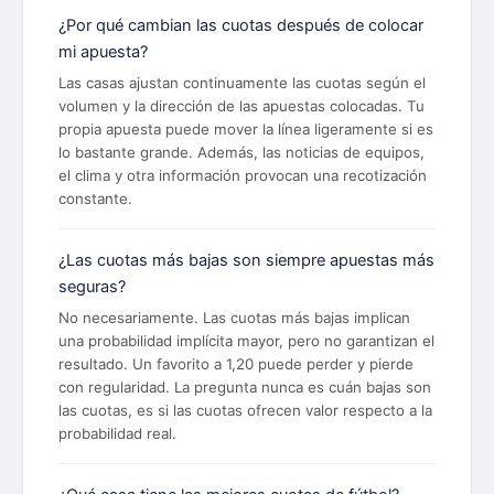
¿Por qué cambian las cuotas después de colocar
mi apuesta?
Las casas ajustan continuamente las cuotas según el
volumen y la dirección de las apuestas colocadas. Tu
propia apuesta puede mover la línea ligeramente si es
lo bastante grande. Además, las noticias de equipos,
el clima y otra información provocan una recotización
constante.
¿Las cuotas más bajas son siempre apuestas más
seguras?
No necesariamente. Las cuotas más bajas implican
una probabilidad implícita mayor, pero no garantizan el
resultado. Un favorito a 1,20 puede perder y pierde
con regularidad. La pregunta nunca es cuán bajas son
las cuotas, es si las cuotas ofrecen valor respecto a la
probabilidad real.