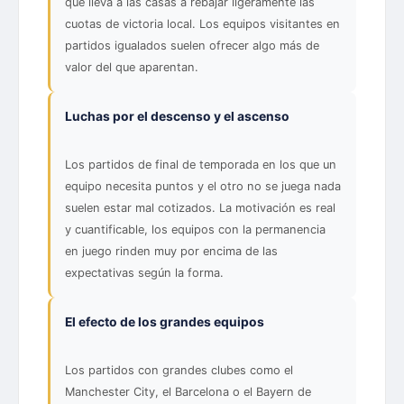
que lleva a las casas a rebajar ligeramente las
cuotas de victoria local. Los equipos visitantes en
partidos igualados suelen ofrecer algo más de
valor del que aparentan.
Luchas por el descenso y el ascenso
Los partidos de final de temporada en los que un
equipo necesita puntos y el otro no se juega nada
suelen estar mal cotizados. La motivación es real
y cuantificable, los equipos con la permanencia
en juego rinden muy por encima de las
expectativas según la forma.
El efecto de los grandes equipos
Los partidos con grandes clubes como el
Manchester City, el Barcelona o el Bayern de