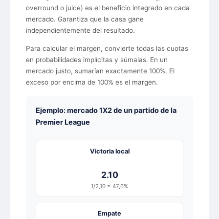
overround o juice) es el beneficio integrado en cada
mercado. Garantiza que la casa gane
independientemente del resultado.
Para calcular el margen, convierte todas las cuotas
en probabilidades implícitas y súmalas. En un
mercado justo, sumarían exactamente 100%. El
exceso por encima de 100% es el margen.
Ejemplo: mercado 1X2 de un partido de la
Premier League
Victoria local
2.10
1/2,10 = 47,6%
Empate