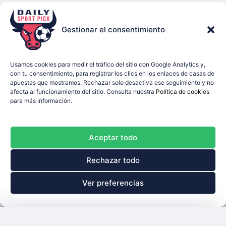
Gestionar el consentimiento
Usamos cookies para medir el tráfico del sitio con Google Analytics y,
con tu consentimiento, para registrar los clics en los enlaces de casas de
apuestas que mostramos. Rechazar solo desactiva ese seguimiento y no
afecta al funcionamiento del sitio. Consulta nuestra
Política de cookies
para más información.
Aceptar todo
Rechazar todo
Ver preferencias
Boleto
Cerrar