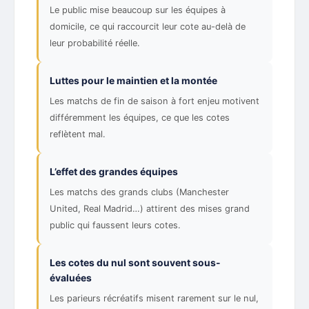
Le public mise beaucoup sur les équipes à
domicile, ce qui raccourcit leur cote au-delà de
leur probabilité réelle.
Luttes pour le maintien et la montée
Les matchs de fin de saison à fort enjeu motivent
différemment les équipes, ce que les cotes
reflètent mal.
L’effet des grandes équipes
Les matchs des grands clubs (Manchester
United, Real Madrid…) attirent des mises grand
public qui faussent leurs cotes.
Les cotes du nul sont souvent sous-
évaluées
Les parieurs récréatifs misent rarement sur le nul,