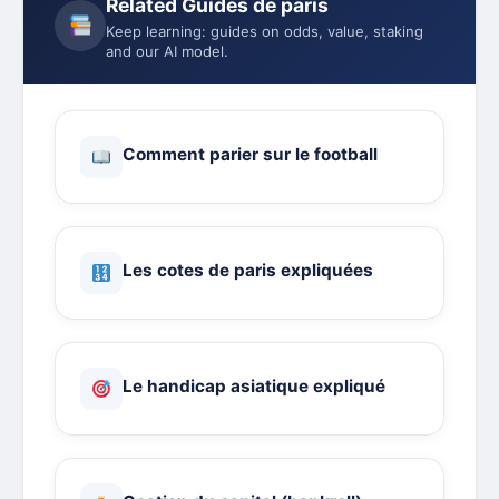
Related Guides de paris
Keep learning: guides on odds, value, staking
and our AI model.
Comment parier sur le football
Les cotes de paris expliquées
Le handicap asiatique expliqué