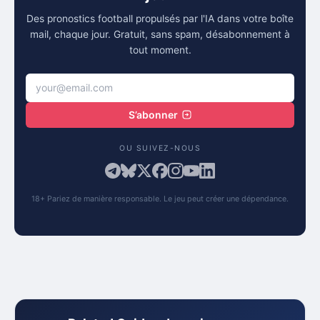
Des pronostics football propulsés par l'IA dans votre boîte
mail, chaque jour. Gratuit, sans spam, désabonnement à
tout moment.
S’abonner
OU SUIVEZ-NOUS
18+ Pariez de manière responsable. Le jeu peut créer une dépendance.