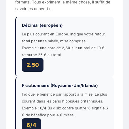
formats. Tous expriment la même chose, il suffit de
savoir les convertir.
Décimal (européen)
Le plus courant en Europe. Indique votre retour
total par unité misée, mise comprise.
Exemple : une cote de
2,50
sur un pari de 10 €
retourne 25 € au total.
2.50
Fractionnaire (Royaume-Uni/Irlande)
Indique le bénéfice par rapport à la mise. Le plus
courant dans les paris hippiques britanniques.
Exemple :
6/4
(lu « six contre quatre ») signifie 6
€ de bénéfice pour 4 € misés.
6/4