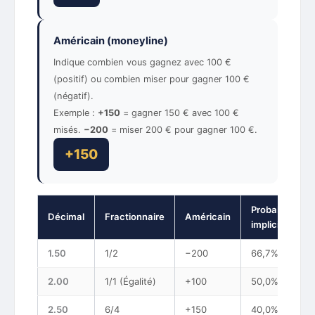
Américain (moneyline)
Indique combien vous gagnez avec 100 €
(positif) ou combien miser pour gagner 100 €
(négatif).
Exemple :
+150
= gagner 150 € avec 100 €
misés.
−200
= miser 200 € pour gagner 100 €.
+150
Probabilité
Décimal
Fractionnaire
Américain
implicite
1.50
1/2
−200
66,7%
2.00
1/1 (Égalité)
+100
50,0%
2.50
6/4
+150
40,0%