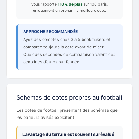
vous rapporte
110 € de plus
sur 100 paris,
uniquement en prenant la meilleure cote.
APPROCHE RECOMMANDÉE
Ayez des comptes chez 3 à 5 bookmakers et
comparez toujours la cote avant de miser.
Quelques secondes de comparaison valent des
centaines d’euros sur l’année.
Schémas de cotes propres au football
Les cotes de football présentent des schémas que
les parieurs avisés exploitent :
L’avantage du terrain est souvent surévalué