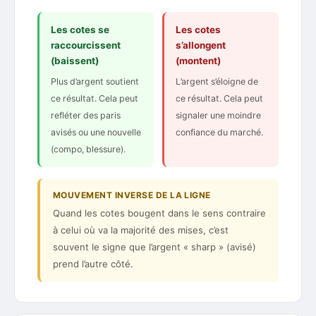
Les cotes se
Les cotes
raccourcissent
s’allongent
(baissent)
(montent)
Plus d’argent soutient
L’argent s’éloigne de
ce résultat. Cela peut
ce résultat. Cela peut
refléter des paris
signaler une moindre
avisés ou une nouvelle
confiance du marché.
(compo, blessure).
MOUVEMENT INVERSE DE LA LIGNE
Quand les cotes bougent dans le sens contraire
à celui où va la majorité des mises, c’est
souvent le signe que l’argent « sharp » (avisé)
prend l’autre côté.