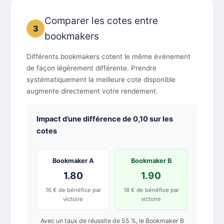
Comparer les cotes entre
3
bookmakers
Différents bookmakers cotent le même événement
de façon légèrement différente. Prendre
systématiquement la meilleure cote disponible
augmente directement votre rendement.
Impact d’une différence de 0,10 sur les
cotes
Bookmaker A
Bookmaker B
1.80
1.90
16 € de bénéfice par
18 € de bénéfice par
victoire
victoire
Avec un taux de réussite de 55 %, le Bookmaker B