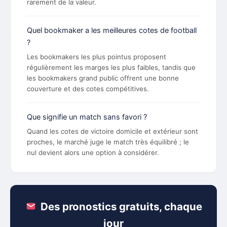
rarement de la valeur.
Quel bookmaker a les meilleures cotes de football
?
Les bookmakers les plus pointus proposent
régulièrement les marges les plus faibles, tandis que
les bookmakers grand public offrent une bonne
couverture et des cotes compétitives.
Que signifie un match sans favori ?
Quand les cotes de victoire domicile et extérieur sont
proches, le marché juge le match très équilibré ; le
nul devient alors une option à considérer.
Des pronostics gratuits, chaque
jour