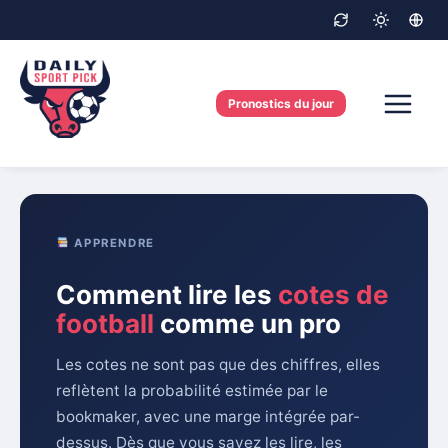
Skip
to
content
Pronostics du jour
APPRENDRE
Comment lire les
cotes de
football
comme un pro
Les cotes ne sont pas que des chiffres, elles
reflètent la probabilité estimée par le
bookmaker, avec une marge intégrée par-
dessus. Dès que vous savez les lire, les