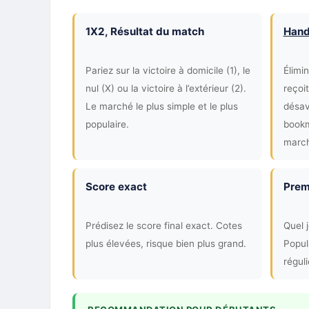
1X2, Résultat du match
Hand
Pariez sur la victoire à domicile (1), le
Élimi
nul (X) ou la victoire à l’extérieur (2).
reçoi
Le marché le plus simple et le plus
désav
populaire.
bookm
march
Score exact
Prem
Prédisez le score final exact. Cotes
Quel 
plus élevées, risque bien plus grand.
Popula
régul