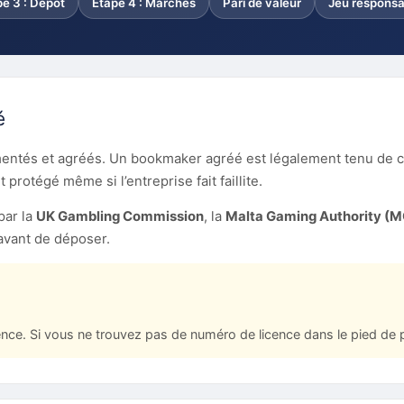
pe 3 : Dépôt
Étape 4 : Marchés
Pari de valeur
Jeu responsa
é
ntés et agréés. Un bookmaker agréé est légalement tenu de 
t protégé même si l’entreprise fait faillite.
par la
UK Gambling Commission
, la
Malta Gaming Authority (
avant de déposer.
nce. Si vous ne trouvez pas de numéro de licence dans le pied de pa