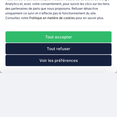
Analytics et, avec votre consentement, pour suivre les clics sur les liens
des partenaires de paris que nous proposons. Refuser désactive
uniquement ce suivi et n'affecte pas le fonctionnement du site.
Consultez notre
Politique en matière de cookies
pour en savoir plus.
Tout accepter
Tout refuser
Voir les préférences
Panier de paris
Fermer
Simple
Combine
DailySport
Pick
Aucune selection
Un pronostic de football propulsé par l’IA chaque