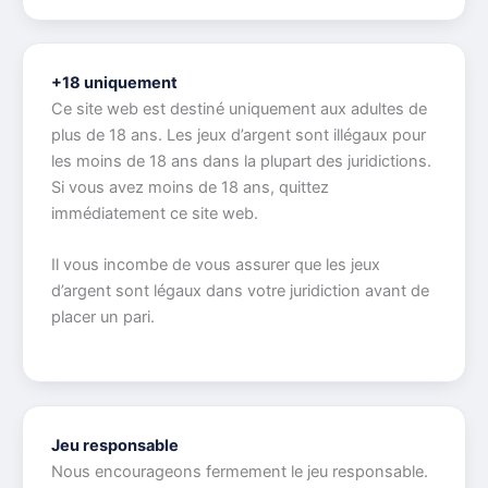
+18 uniquement
Ce site web est destiné uniquement aux adultes de
plus de 18 ans. Les jeux d’argent sont illégaux pour
les moins de 18 ans dans la plupart des juridictions.
Si vous avez moins de 18 ans, quittez
immédiatement ce site web.
Il vous incombe de vous assurer que les jeux
d’argent sont légaux dans votre juridiction avant de
placer un pari.
Jeu responsable
Nous encourageons fermement le jeu responsable.