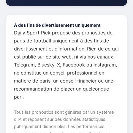
À des fins de divertissement uniquement
Daily Sport Pick propose des pronostics de
paris de football uniquement à des fins de
divertissement et d’information. Rien de ce qui
est publié sur ce site web, ni via nos canaux
Telegram, Bluesky, X, Facebook ou Instagram,
ne constitue un conseil professionnel en
matière de paris, un conseil financier ou une
recommandation de placer un quelconque
pari.
Tous les pronostics sont générés par un système
d’IA et reposent sur des données statistiques
publiquement disponibles. Les performances