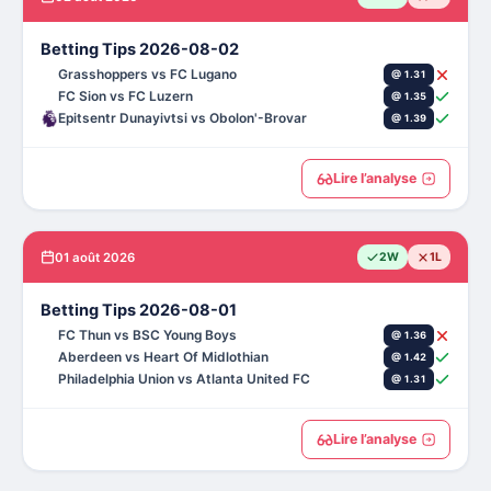
Betting Tips 2026-08-02
Grasshoppers vs FC Lugano
@ 1.31
FC Sion vs FC Luzern
@ 1.35
Epitsentr Dunayivtsi vs Obolon'-Brovar
@ 1.39
Lire l’analyse
01 août 2026
2W
1L
Betting Tips 2026-08-01
FC Thun vs BSC Young Boys
@ 1.36
Aberdeen vs Heart Of Midlothian
@ 1.42
Philadelphia Union vs Atlanta United FC
@ 1.31
Lire l’analyse