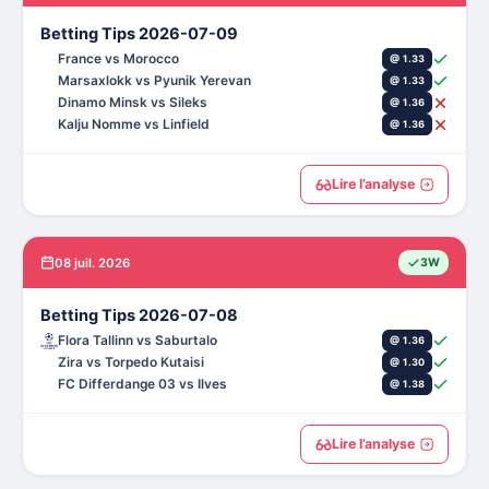
Betting Tips 2026-07-09
France vs Morocco
@ 1.33
Marsaxlokk vs Pyunik Yerevan
@ 1.33
Dinamo Minsk vs Sileks
@ 1.36
Kalju Nomme vs Linfield
@ 1.36
Lire l’analyse
08 juil. 2026
3W
Betting Tips 2026-07-08
Flora Tallinn vs Saburtalo
@ 1.36
Zira vs Torpedo Kutaisi
@ 1.30
FC Differdange 03 vs Ilves
@ 1.38
Lire l’analyse