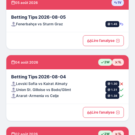
05 août 2026
1V
Betting Tips 2026-08-05
Fenerbahçe vs Sturm Graz
@ 1.45
Lire l’analyse
04 août 2026
2W
1L
Betting Tips 2026-08-04
Levski Sofia vs Kairat Almaty
@ 1.30
Union St. Gilloise vs Bodo/Glimt
@ 1.31
Ararat-Armenia vs Celje
@ 1.38
Lire l’analyse
02 août 2026
2W
1L