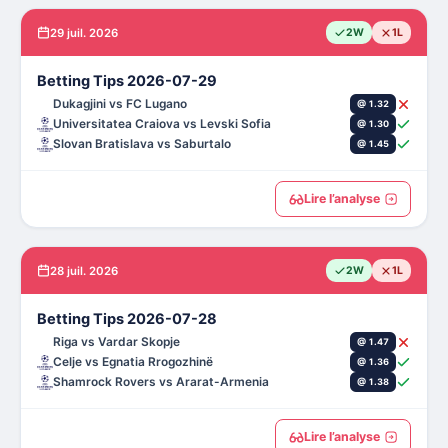
29 juil. 2026
2W
1L
Betting Tips 2026-07-29
Dukagjini vs FC Lugano
@ 1.32
Universitatea Craiova vs Levski Sofia
@ 1.30
Slovan Bratislava vs Saburtalo
@ 1.45
Lire l’analyse
28 juil. 2026
2W
1L
Betting Tips 2026-07-28
Riga vs Vardar Skopje
@ 1.47
Celje vs Egnatia Rrogozhinë
@ 1.36
Shamrock Rovers vs Ararat-Armenia
@ 1.38
Lire l’analyse