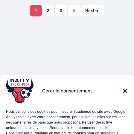
1
2
3
4
Next →
Gérer le consentement
Nous utilisons des cookies pour mesurer l'audience du site avec Google
Analytics et, avec votre consentement, pour suivre les clics sur les liens
des partenaires de paris que nous proposons. Refuser désactive
uniquement ce suivi et n'affecte pas le fonctionnement du site.
Consultez notre
Politique en matière de cookies
pour en savoir plus.