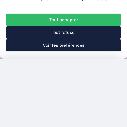
Tout accepter
Tout refuser
Voir les préférences
Panier de paris
Fermer
Simple
Combine
DailySport
Pick
Aucune selection
Un pronostic de football propulsé par l’IA chaque
jour, soutenu par un ensemble de modèles de
prédiction indépendants.
Mise