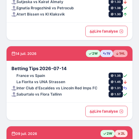
Sutjeska vs Kairat Almaty
@ 1.33
Egnatia Rrogozhinë vs Petrocub
@ 1.38
Atert Bissen vs KI Klaksvik
@ 1.30
Lire l’analyse
14 juil. 2026
2W
1V
1HL
Betting Tips 2026-07-14
France vs Spain
@ 1.35
La Fiorita vs UNA Strassen
@ 1.45
Inter Club d'Escaldes vs Lincoln Red Imps FC
@ 1.31
Saburtalo vs Flora Tallinn
@ 1.57
Lire l’analyse
09 juil. 2026
2W
2L