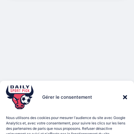
Gérer le consentement
Nous utilisons des cookies pour mesurer l'audience du site avec Google
Analytics et, avec votre consentement, pour suivre les clics sur les liens
des partenaires de paris que nous proposons. Refuser désactive
uniquement ce suivi et n'affecte pas le fonctionnement du site.