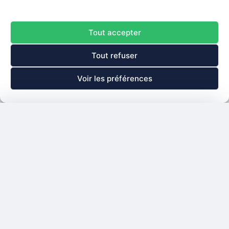
Tout accepter
Tout refuser
Voir les préférences
Panier de paris
Fermer
Simple
Combine
DailySport
Pick
Aucune selection
Un pronostic de football propulsé par l’IA chaque
jour, soutenu par un ensemble de modèles de
prédiction indépendants.
Mise
18+ Jouez de manière responsable