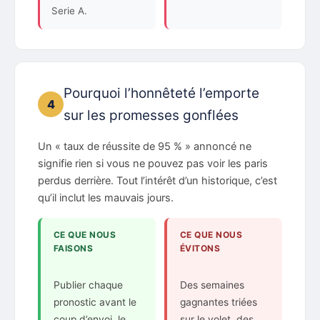
Serie A.
Pourquoi l’honnêteté l’emporte
4
sur les promesses gonflées
Un « taux de réussite de 95 % » annoncé ne
signifie rien si vous ne pouvez pas voir les paris
perdus derrière. Tout l’intérêt d’un historique, c’est
qu’il inclut les mauvais jours.
CE QUE NOUS
CE QUE NOUS
FAISONS
ÉVITONS
Publier chaque
Des semaines
pronostic avant le
gagnantes triées
coup d’envoi, le
sur le volet, des