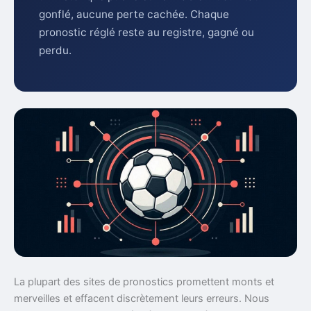
gonflé, aucune perte cachée. Chaque
pronostic réglé reste au registre, gagné ou
perdu.
La plupart des sites de pronostics promettent monts et
merveilles et effacent discrètement leurs erreurs. Nous