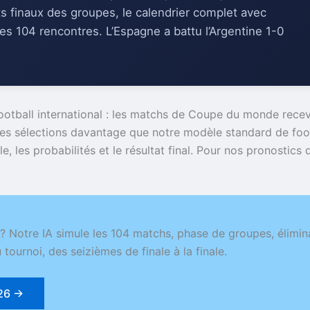
 finaux des groupes, le calendrier complet avec
des 104 rencontres. L’Espagne a battu l’Argentine 1-0
ootball international : les matchs de Coupe du monde receva
es sélections davantage que notre modèle standard de foo
 les probabilités et le résultat final. Pour nos pronostics 
 Notre IA simule les 104 matchs, phase de groupes, éliminat
 tournoi, des seizièmes de finale à la finale.
026 →