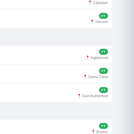
Zapopan
FT
Toronto
FT
Inglewood
FT
Santa Clara
FT
East Rutherford
FT
Boston