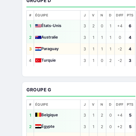
GROUPE D
#
ÉQUIPE
J
V
N
D
DIFF
PTS
États-Unis
1
3
2
0
1
+4
6
Australie
2
3
1
1
1
0
4
Paraguay
3
3
1
1
1
-2
4
Turquie
4
3
1
0
2
-2
3
GROUPE G
#
ÉQUIPE
J
V
N
D
DIFF
PTS
Belgique
1
3
1
2
0
+4
5
Égypte
2
3
1
2
0
+2
5