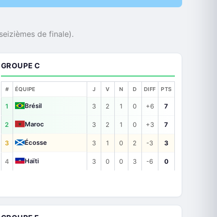
seizièmes de finale).
GROUPE C
#
ÉQUIPE
J
V
N
D
DIFF
PTS
Brésil
1
3
2
1
0
+6
7
Maroc
2
3
2
1
0
+3
7
Écosse
3
3
1
0
2
-3
3
Haïti
4
3
0
0
3
-6
0