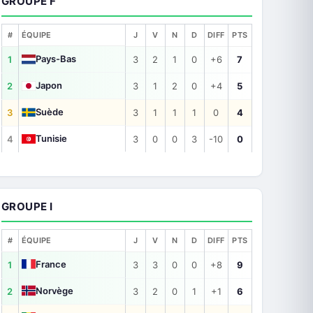
GROUPE F
#
ÉQUIPE
J
V
N
D
DIFF
PTS
Pays-Bas
1
3
2
1
0
+6
7
Japon
2
3
1
2
0
+4
5
Suède
3
3
1
1
1
0
4
Tunisie
4
3
0
0
3
-10
0
GROUPE I
#
ÉQUIPE
J
V
N
D
DIFF
PTS
France
1
3
3
0
0
+8
9
Norvège
2
3
2
0
1
+1
6