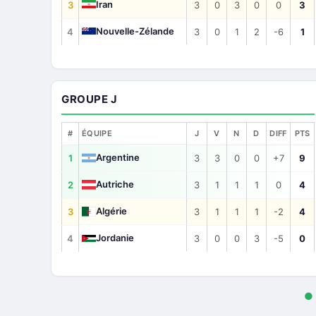
Iran
3
3
0
3
0
0
3
Nouvelle-Zélande
4
3
0
1
2
-6
1
GROUPE J
#
ÉQUIPE
J
V
N
D
DIFF
PTS
Argentine
1
3
3
0
0
+7
9
Autriche
2
3
1
1
1
0
4
Algérie
3
3
1
1
1
-2
4
Jordanie
4
3
0
0
3
-5
0
●