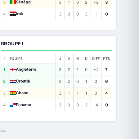
Sénégal
3
3
1
0
2
+2
3
Irak
4
3
0
0
3
-11
0
GROUPE L
#
ÉQUIPE
J
V
N
D
DIFF
PTS
Angleterre
1
3
2
1
0
+4
7
Croatie
2
3
2
0
1
0
6
Ghana
3
3
1
1
1
0
4
Panama
4
3
0
0
3
-4
0
èmes