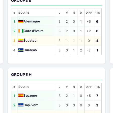
GROUPE E
#
ÉQUIPE
J
V
N
D
DIFF
PTS
Allemagne
1
3
2
0
1
+6
6
Côte d'Ivoire
2
3
2
0
1
+2
6
Équateur
3
3
1
1
1
0
4
Curaçao
4
3
0
1
2
-8
1
GROUPE H
#
ÉQUIPE
J
V
N
D
DIFF
PTS
Espagne
1
3
2
1
0
+5
7
Cap-Vert
2
3
0
3
0
0
3