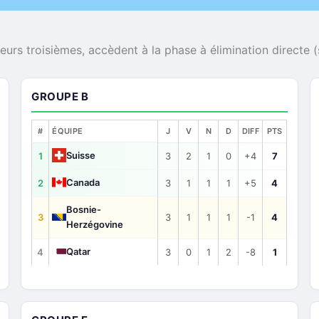
urs troisièmes, accèdent à la phase à élimination directe (
GROUPE B
#
ÉQUIPE
J
V
N
D
DIFF
PTS
Suisse
1
3
2
1
0
+4
7
Canada
2
3
1
1
1
+5
4
Bosnie-
3
3
1
1
1
-1
4
Herzégovine
Qatar
4
3
0
1
2
-8
1