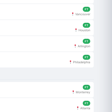
FT
Vancouver
FT
Houston
FT
Arlington
FT
Philadelphia
FT
Monterrey
FT
Atlanta