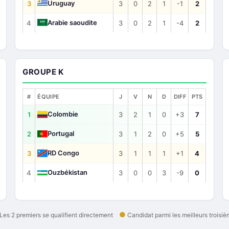
Uruguay
3
3
0
2
1
-1
2
Arabie saoudite
4
3
0
2
1
-4
2
GROUPE K
#
ÉQUIPE
J
V
N
D
DIFF
PTS
Colombie
1
3
2
1
0
+3
7
Portugal
2
3
1
2
0
+5
5
RD Congo
3
3
1
1
1
+1
4
Ouzbékistan
4
3
0
0
3
-9
0
●
Les 2 premiers se qualifient directement
Candidat parmi les meilleurs troisi