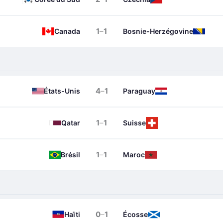
1
–
1
Canada
Bosnie-Herzégovine
4
–
1
États-Unis
Paraguay
1
–
1
Qatar
Suisse
1
–
1
Brésil
Maroc
0
–
1
Haïti
Écosse