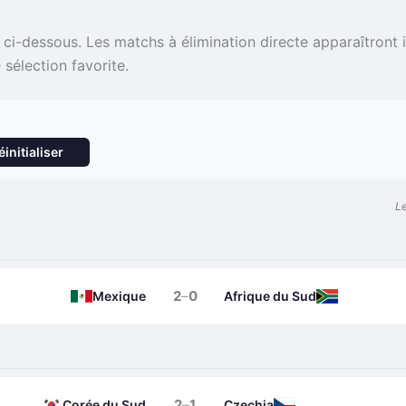
ci-dessous. Les matchs à élimination directe apparaîtront 
sélection favorite.
éinitialiser
Le
2
–
0
Mexique
Afrique du Sud
2
–
1
Corée du Sud
Czechia