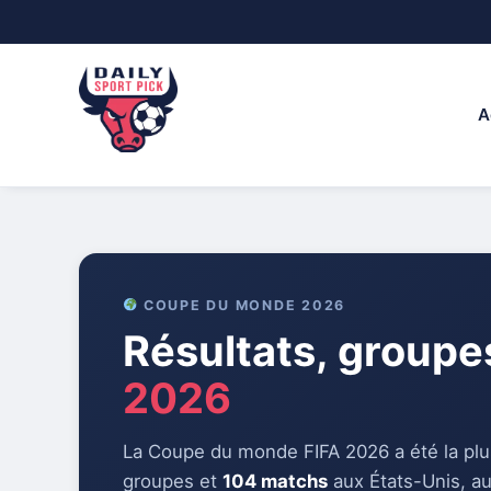
Skip
to
content
A
COUPE DU MONDE 2026
Résultats, groupe
2026
La Coupe du monde FIFA 2026 a été la plus
groupes et
104 matchs
aux États-Unis, au