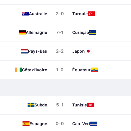
2
–
0
Australie
Turquie
7
–
1
Allemagne
Curaçao
2
–
2
Pays-Bas
Japon
1
–
0
Côte d'Ivoire
Équateur
5
–
1
Suède
Tunisie
0
–
0
Espagne
Cap-Vert