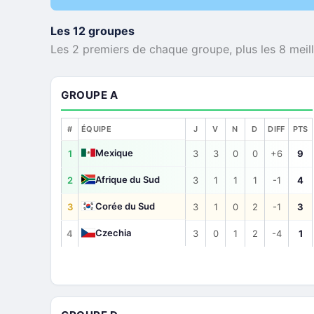
Les 12 groupes
Les 2 premiers de chaque groupe, plus les 8 meille
GROUPE A
#
ÉQUIPE
J
V
N
D
DIFF
PTS
Mexique
1
3
3
0
0
+6
9
Afrique du Sud
2
3
1
1
1
-1
4
Corée du Sud
3
3
1
0
2
-1
3
Czechia
4
3
0
1
2
-4
1