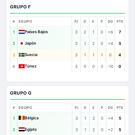
GRUPO F
#
EQUIPO
PJ
G
E
P
DG
PTS
Países Bajos
1
3
2
1
0
+6
7
Japón
2
3
1
2
0
+4
5
Suecia
3
3
1
1
1
0
4
Túnez
4
3
0
0
3
-10
0
GRUPO G
#
EQUIPO
PJ
G
E
P
DG
PTS
Bélgica
1
3
1
2
0
+4
5
Egipto
2
3
1
2
0
+2
5