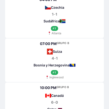
Czechia
1
–
1
Sudáfrica
FT
Atlanta
07:00 PM
GRUPO B
Suiza
4
–
1
Bosnia y Herzegovina
FT
Inglewood
10:00 PM
GRUPO B
Canadá
6
–
0