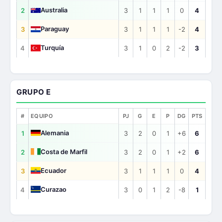
Australia
2
3
1
1
1
0
4
Paraguay
3
3
1
1
1
-2
4
Turquía
4
3
1
0
2
-2
3
GRUPO E
#
EQUIPO
PJ
G
E
P
DG
PTS
Alemania
1
3
2
0
1
+6
6
Costa de Marfil
2
3
2
0
1
+2
6
Ecuador
3
3
1
1
1
0
4
Curazao
4
3
0
1
2
-8
1