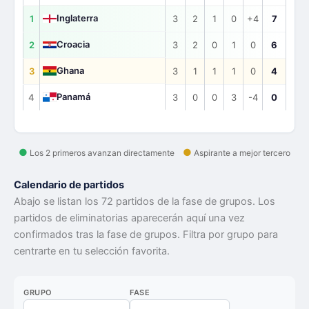
Inglaterra
1
3
2
1
0
+4
7
Croacia
2
3
2
0
1
0
6
Ghana
3
3
1
1
1
0
4
Panamá
4
3
0
0
3
-4
0
●
●
Los 2 primeros avanzan directamente
Aspirante a mejor tercero
Calendario de partidos
Abajo se listan los 72 partidos de la fase de grupos. Los
partidos de eliminatorias aparecerán aquí una vez
confirmados tras la fase de grupos. Filtra por grupo para
centrarte en tu selección favorita.
GRUPO
FASE