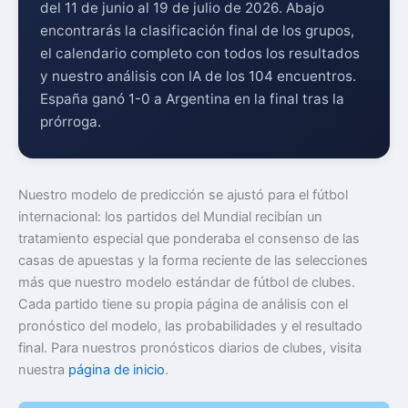
del 11 de junio al 19 de julio de 2026. Abajo
encontrarás la clasificación final de los grupos,
el calendario completo con todos los resultados
y nuestro análisis con IA de los 104 encuentros.
España ganó 1-0 a Argentina en la final tras la
prórroga.
Nuestro modelo de predicción se ajustó para el fútbol
internacional: los partidos del Mundial recibían un
tratamiento especial que ponderaba el consenso de las
casas de apuestas y la forma reciente de las selecciones
más que nuestro modelo estándar de fútbol de clubes.
Cada partido tiene su propia página de análisis con el
pronóstico del modelo, las probabilidades y el resultado
final. Para nuestros pronósticos diarios de clubes, visita
nuestra
página de inicio
.