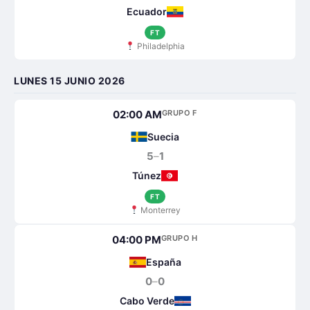
Ecuador
FT
Philadelphia
LUNES 15 JUNIO 2026
02:00 AM
GRUPO F
Suecia
5
–
1
Túnez
FT
Monterrey
04:00 PM
GRUPO H
España
0
–
0
Cabo Verde