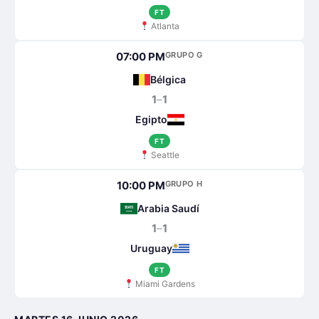
FT
Atlanta
07:00 PM
GRUPO G
Bélgica
1
–
1
Egipto
FT
Seattle
10:00 PM
GRUPO H
Arabia Saudí
1
–
1
Uruguay
FT
Miami Gardens