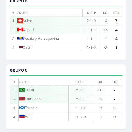
GRUPO B
#
EQUIPO
G-E-P
DG
PTS
1
Suiza
2-1-0
+4
7
Canadá
2
1-1-1
+5
4
Bosnia y Herzegovina
3
1-1-1
-1
4
Catar
4
0-1-2
-8
1
GRUPO C
#
EQUIPO
G-E-P
DG
PTS
1
Brasil
2-1-0
+6
7
Marruecos
2
2-1-0
+3
7
Escocia
3
1-0-2
-3
3
Haití
4
0-0-3
-6
0