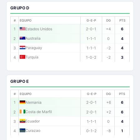
GRUPO D
#
EQUIPO
G-E-P
DG
PTS
1
Estados Unidos
2-0-1
+4
6
Australia
2
1-1-1
0
4
Paraguay
3
1-1-1
-2
4
Turquía
4
1-0-2
-2
3
GRUPO E
#
EQUIPO
G-E-P
DG
PTS
1
Alemania
2-0-1
+6
6
Costa de Marfil
2
2-0-1
+2
6
Ecuador
3
1-1-1
0
4
Curazao
4
0-1-2
-8
1