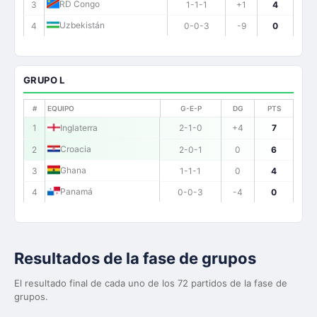
RD Congo
3
1-1-1
+1
4
Uzbekistán
4
0-0-3
-9
0
GRUPO L
#
EQUIPO
G-E-P
DG
PTS
1
Inglaterra
2-1-0
+4
7
Croacia
2
2-0-1
0
6
Ghana
3
1-1-1
0
4
Panamá
4
0-0-3
-4
0
Resultados de la fase de grupos
El resultado final de cada uno de los 72 partidos de la fase de
grupos.