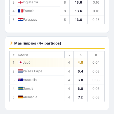
Inglaterra
3
8
13.6
0.16
Francia
4
8
13.6
0.16
Paraguay
5
5
13.0
0.25
Más limpios (4+ partidos)
#
EQUIPO
PJ
A
R
1
Japón
4
4.8
0.04
Países Bajos
2
4
6.4
0.08
Australia
3
4
6.8
0.08
Suecia
4
4
6.8
0.08
Alemania
5
4
7.2
0.08