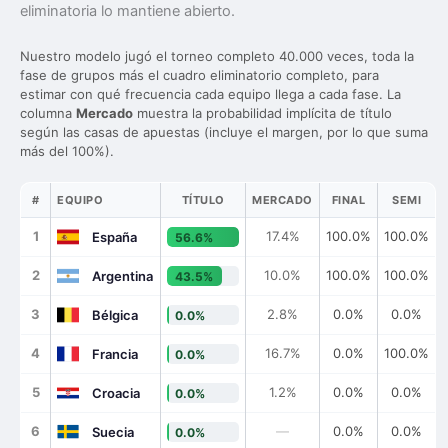
eliminatoria lo mantiene abierto.
Nuestro modelo jugó el torneo completo 40.000 veces, toda la
fase de grupos más el cuadro eliminatorio completo, para
estimar con qué frecuencia cada equipo llega a cada fase. La
columna
Mercado
muestra la probabilidad implícita de título
según las casas de apuestas (incluye el margen, por lo que suma
más del 100%).
#
EQUIPO
TÍTULO
MERCADO
FINAL
SEMI
1
17.4%
100.0%
100.0%
España
56.6%
2
10.0%
100.0%
100.0%
Argentina
43.5%
3
2.8%
0.0%
0.0%
Bélgica
0.0%
4
16.7%
0.0%
100.0%
Francia
0.0%
5
1.2%
0.0%
0.0%
Croacia
0.0%
6
—
0.0%
0.0%
Suecia
0.0%