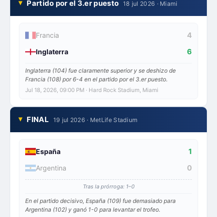
Partido por el 3.er puesto
18 jul 2026 · Miami
4
Francia
6
Inglaterra
Inglaterra (104) fue claramente superior y se deshizo de
Francia (108) por 6-4 en el partido por el 3.er puesto.
Jul 18, 2026, 09:00 PM
· Hard Rock Stadium, Miami
FINAL
19 jul 2026 · MetLife Stadium
1
España
0
Argentina
Tras la prórroga: 1–0
En el partido decisivo, España (109) fue demasiado para
Argentina (102) y ganó 1-0 para levantar el trofeo.