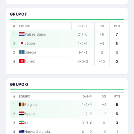
GRUPO F
#
EQUIPO
G-E-P
DG
PTS
1
Países Bajos
2-1-0
+6
7
Japón
2
1-2-0
+4
5
Suecia
3
1-1-1
0
4
Túnez
4
0-0-3
-10
0
GRUPO G
#
EQUIPO
G-E-P
DG
PTS
1
Bélgica
1-2-0
+4
5
Egipto
2
1-2-0
+2
5
Irán
3
0-3-0
0
3
Nueva Zelanda
4
0-1-2
-6
1