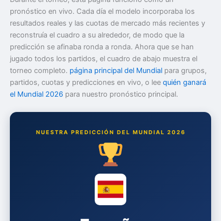
pronóstico en vivo. Cada día el modelo incorporaba los
resultados reales y las cuotas de mercado más recientes y
reconstruía el cuadro a su alrededor, de modo que la
predicción se afinaba ronda a ronda. Ahora que se han
jugado todos los partidos, el cuadro de abajo muestra el
torneo completo.
página principal del Mundial
para grupos,
partidos, cuotas y predicciones en vivo, o lee
quién ganará
el Mundial 2026
para nuestro pronóstico principal.
NUESTRA PREDICCIÓN DEL MUNDIAL 2026