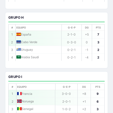
GRUPO H
#
EQUIPO
G-E-P
DG
PTS
1
España
2-1-0
+5
7
Cabo Verde
2
0-3-0
0
3
Uruguay
3
0-2-1
-1
2
Arabia Saudí
4
0-2-1
-4
2
GRUPO I
#
EQUIPO
G-E-P
DG
PTS
1
Francia
3-0-0
+8
9
Noruega
2
2-0-1
+1
6
Senegal
3
1-0-2
+2
3