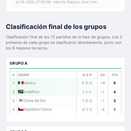
Jul 19, 2026, 07:00 PM
· MetLife Stadium, New York
Clasificación final de los grupos
Clasificación final de los 72 partidos de la fase de grupos. Los 2
primeros de cada grupo se clasificaron directamente, junto con
los 8 mejores terceros.
GRUPO A
#
EQUIPO
G-E-P
DG
PTS
1
México
3-0-0
+6
9
Sudáfrica
2
1-1-1
-1
4
Corea del Sur
3
1-0-2
-1
3
República Checa
4
0-1-2
-4
1