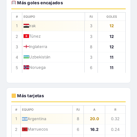
Más goles encajados
#
EQUIPO
PJ
GOLES
1
Irak
3
12
Túnez
2
3
12
Inglaterra
3
8
12
Uzbekistán
4
3
11
Noruega
5
6
11
Más tarjetas
#
EQUIPO
PJ
A
R
1
Argentina
8
20.0
0.32
Marruecos
2
6
16.2
0.24