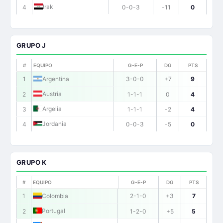
Irak
4
0-0-3
-11
0
GRUPO J
#
EQUIPO
G-E-P
DG
PTS
1
Argentina
3-0-0
+7
9
Austria
2
1-1-1
0
4
Argelia
3
1-1-1
-2
4
Jordania
4
0-0-3
-5
0
GRUPO K
#
EQUIPO
G-E-P
DG
PTS
1
Colombia
2-1-0
+3
7
Portugal
2
1-2-0
+5
5