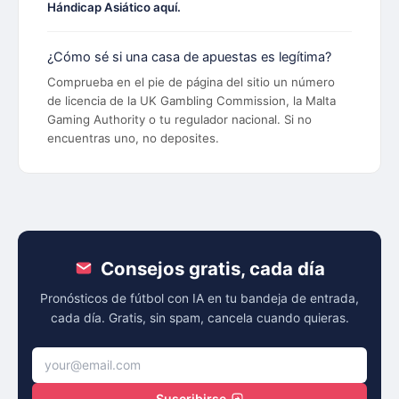
Hándicap Asiático aquí.
¿Cómo sé si una casa de apuestas es legítima?
Comprueba en el pie de página del sitio un número
de licencia de la UK Gambling Commission, la Malta
Gaming Authority o tu regulador nacional. Si no
encuentras uno, no deposites.
Consejos gratis, cada día
Pronósticos de fútbol con IA en tu bandeja de entrada,
cada día. Gratis, sin spam, cancela cuando quieras.
Suscribirse