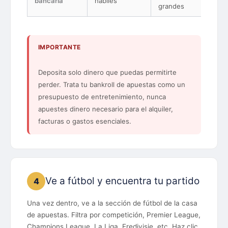
bancaria
hábiles
grandes
IMPORTANTE
Deposita solo dinero que puedas permitirte
perder. Trata tu bankroll de apuestas como un
presupuesto de entretenimiento, nunca
apuestes dinero necesario para el alquiler,
facturas o gastos esenciales.
Ve a fútbol y encuentra tu partido
4
Una vez dentro, ve a la sección de fútbol de la casa
de apuestas. Filtra por competición, Premier League,
Champions League, La Liga, Eredivisie, etc. Haz clic