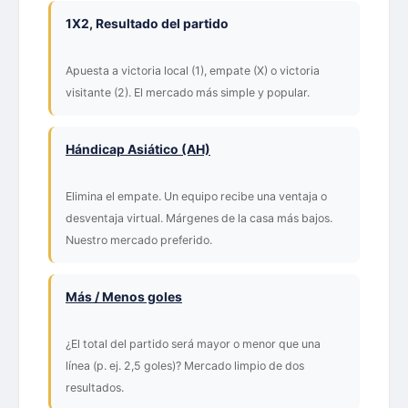
1X2, Resultado del partido
Apuesta a victoria local (1), empate (X) o victoria
visitante (2). El mercado más simple y popular.
Hándicap Asiático (AH)
Elimina el empate. Un equipo recibe una ventaja o
desventaja virtual. Márgenes de la casa más bajos.
Nuestro mercado preferido.
Más / Menos goles
¿El total del partido será mayor o menor que una
línea (p. ej. 2,5 goles)? Mercado limpio de dos
resultados.