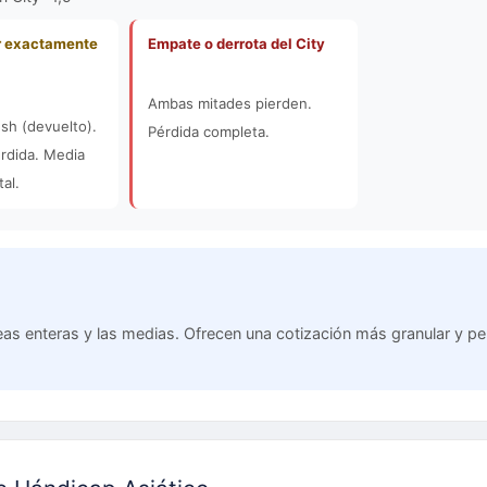
r exactamente
Empate o derrota del City
Ambas mitades pierden.
ush (devuelto).
Pérdida completa.
érdida. Media
al.
líneas enteras y las medias. Ofrecen una cotización más granular y 