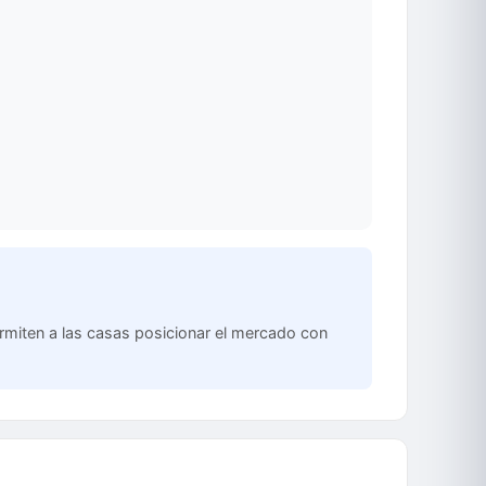
permiten a las casas posicionar el mercado con