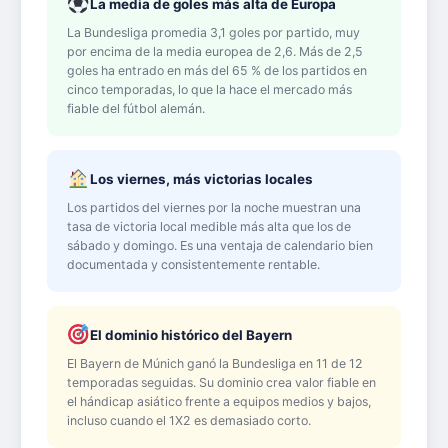
La media de goles más alta de Europa
La Bundesliga promedia 3,1 goles por partido, muy
por encima de la media europea de 2,6. Más de 2,5
goles ha entrado en más del 65 % de los partidos en
cinco temporadas, lo que la hace el mercado más
fiable del fútbol alemán.
Los viernes, más victorias locales
Los partidos del viernes por la noche muestran una
tasa de victoria local medible más alta que los de
sábado y domingo. Es una ventaja de calendario bien
documentada y consistentemente rentable.
El dominio histórico del Bayern
El Bayern de Múnich ganó la Bundesliga en 11 de 12
temporadas seguidas. Su dominio crea valor fiable en
el hándicap asiático frente a equipos medios y bajos,
incluso cuando el 1X2 es demasiado corto.