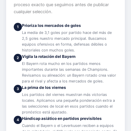
proceso exacto que seguimos antes de publicar
cualquier selección.
Prioriza los mercados de goles
1
La media de 3,1 goles por partido hace del más de
2,5 goles nuestro mercado principal. Buscamos
equipos ofensivos en forma, defensas débiles o
historiales con muchos goles.
Vigila la rotación del Bayern
2
El Bayern rota mucho en los partidos menos
importantes durante las semanas de Champions.
Revisamos su alineación: un Bayern rotado crea valor
para el rival y afecta a los mercados de goles.
La prima de los viernes
3
Los partidos del viernes muestran más victorias
locales. Aplicamos una pequeña ponderación extra a
las selecciones de local en esos partidos cuando el
pronóstico está ajustado.
Hándicap asiático en partidos previsibles
4
Cuando el Bayern o el Leverkusen reciben a equipos