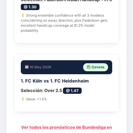
@ 1.30
Strong ensemble confidence with all 3 modelos
coincidening on away direction, plus Paderborn gets
excellent handicap coverage at 81.2% model
probability.
10 May 2026
Ganada
1. FC Köln vs 1. FC Heidenheim
Selección:
Over 2.5
@ 1.47
Value: +1.4%
Ver todos los pronósticos de Bundesliga en