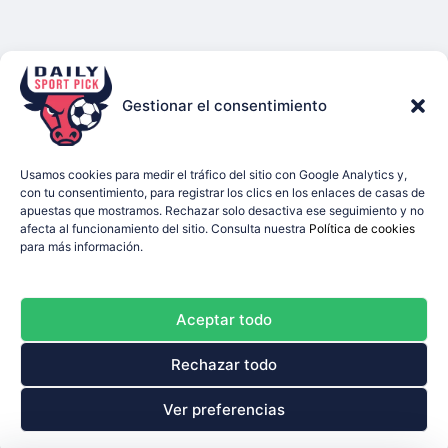
Gestionar el consentimiento
Usamos cookies para medir el tráfico del sitio con Google Analytics y,
con tu consentimiento, para registrar los clics en los enlaces de casas de
apuestas que mostramos. Rechazar solo desactiva ese seguimiento y no
afecta al funcionamiento del sitio. Consulta nuestra
Política de cookies
para más información.
Aceptar todo
Rechazar todo
Ver preferencias