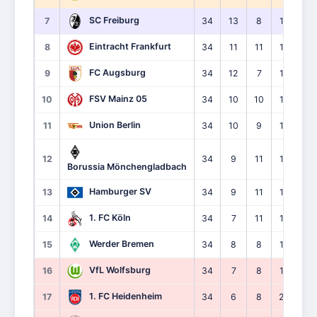
SC Freiburg
7
34
13
8
13
5
Eintracht Frankfurt
8
34
11
11
12
6
FC Augsburg
9
34
12
7
15
4
FSV Mainz 05
10
34
10
10
14
4
Union Berlin
11
34
10
9
15
4
12
34
9
11
14
4
Borussia Mönchengladbach
Hamburger SV
13
34
9
11
14
4
1. FC Köln
14
34
7
11
16
4
Werder Bremen
15
34
8
8
18
3
VfL Wolfsburg
16
34
7
8
19
4
1. FC Heidenheim
17
34
6
8
20
4