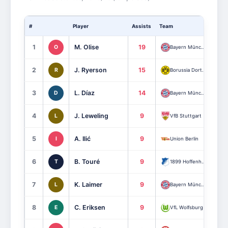
#
Player
Assists
Team
1
M. Olise
19
O
Bayern München
2
J. Ryerson
15
R
Borussia Dortmund
3
L. Díaz
14
D
Bayern München
4
J. Leweling
9
L
VfB Stuttgart
5
A. Ilić
9
I
Union Berlin
6
B. Touré
9
T
1899 Hoffenheim
7
K. Laimer
9
L
Bayern München
8
C. Eriksen
9
E
VfL Wolfsburg