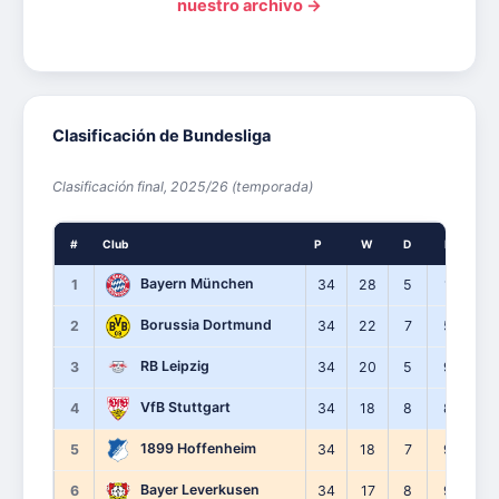
nuestro archivo →
Clasificación de Bundesliga
Clasificación final, 2025/26 (temporada)
#
Club
P
W
D
L
G
Bayern München
1
34
28
5
1
12
Borussia Dortmund
2
34
22
7
5
7
RB Leipzig
3
34
20
5
9
6
VfB Stuttgart
4
34
18
8
8
7
1899 Hoffenheim
5
34
18
7
9
6
Bayer Leverkusen
6
34
17
8
9
6