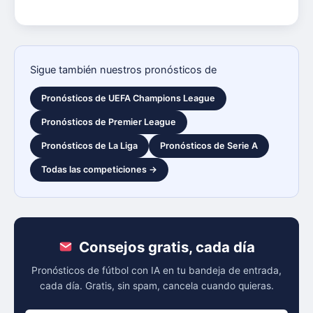
Sigue también nuestros pronósticos de
Pronósticos de UEFA Champions League
Pronósticos de Premier League
Pronósticos de La Liga
Pronósticos de Serie A
Todas las competiciones →
Consejos gratis, cada día
Pronósticos de fútbol con IA en tu bandeja de entrada,
cada día. Gratis, sin spam, cancela cuando quieras.