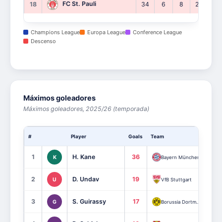
FC St. Pauli
18
34
6
8
20
2
Champions League
Europa League
Conference League
Descenso
Máximos goleadores
Máximos goleadores, 2025/26 (temporada)
#
Player
Goals
Team
Assi
1
H. Kane
36
K
Bayern München
2
D. Undav
19
7
U
VfB Stuttgart
3
S. Guirassy
17
1
G
Borussia Dortmund