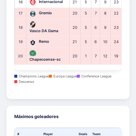
Internacional
16
21
5
7
9
23
27
Gremio
17
20
5
7
8
22
26
18
20
5
6
9
23
31
Vasco DA Gama
Remo
19
21
5
6
10
24
34
20
20
1
7
12
19
41
Chapecoense-sc
Champions League
Europa League
Conference League
Descenso
Máximos goleadores
#
Player
Goals
Team
Assis