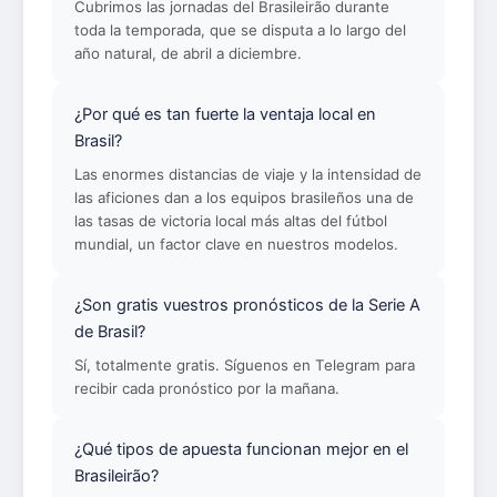
Cubrimos las jornadas del Brasileirão durante
toda la temporada, que se disputa a lo largo del
año natural, de abril a diciembre.
¿Por qué es tan fuerte la ventaja local en
Brasil?
Las enormes distancias de viaje y la intensidad de
las aficiones dan a los equipos brasileños una de
las tasas de victoria local más altas del fútbol
mundial, un factor clave en nuestros modelos.
¿Son gratis vuestros pronósticos de la Serie A
de Brasil?
Sí, totalmente gratis. Síguenos en Telegram para
recibir cada pronóstico por la mañana.
¿Qué tipos de apuesta funcionan mejor en el
Brasileirão?