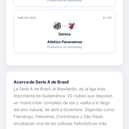
Prediction on matchday
SUN 09 AUG
21:30
vs
Santos
vs
Atletico Paranaense
Prediction on matchday
Acerca de Serie A de Brasil
La Serie A de Brasil, el Brasileirão, es la liga más
importante de Sudamérica: 20 clubes que disputan
un round robin completo de ida y vuelta a lo largo
del año natural, de abril a diciembre. Gigantes como
Flamengo, Palmeiras, Corinthians y São Paulo
encabezan una de las culturas futbolísticas más