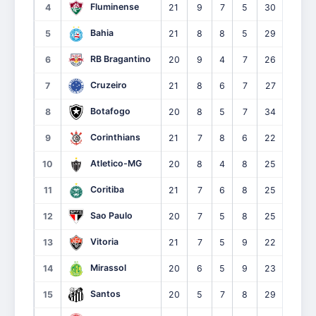
Fluminense
4
21
9
7
5
30
25
Bahia
5
21
8
8
5
29
25
RB Bragantino
6
20
9
4
7
26
20
Cruzeiro
7
21
8
6
7
27
30
Botafogo
8
20
8
5
7
34
32
Corinthians
9
21
7
8
6
22
20
Atletico-MG
10
20
8
4
8
25
25
Coritiba
11
21
7
6
8
25
28
Sao Paulo
12
20
7
5
8
25
23
Vitoria
13
21
7
5
9
22
31
Mirassol
14
20
6
5
9
23
27
Santos
15
20
5
7
8
29
33