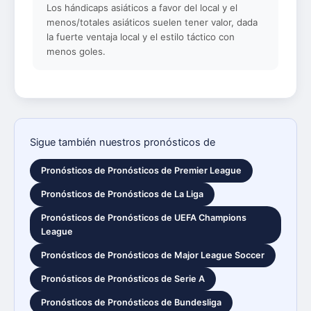
Los hándicaps asiáticos a favor del local y el
menos/totales asiáticos suelen tener valor, dada
la fuerte ventaja local y el estilo táctico con
menos goles.
Sigue también nuestros pronósticos de
Pronósticos de Pronósticos de Premier League
Pronósticos de Pronósticos de La Liga
Pronósticos de Pronósticos de UEFA Champions
League
Pronósticos de Pronósticos de Major League Soccer
Pronósticos de Pronósticos de Serie A
Pronósticos de Pronósticos de Bundesliga