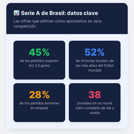
Serie A de Brasil: datos clave
Las cifras que definen cómo apostamos en esta
competición.
45%
52%
de los partidos superan
de victorias locales, de
los 2,5 goles
las más altas del fútbol
mundial
28%
38
de los partidos terminan
jornadas en un round
en empate
robin completo de ida y
vuelta