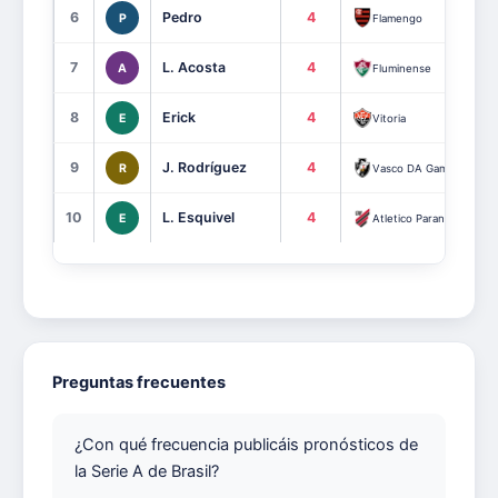
6
Pedro
4
P
Flamengo
7
L. Acosta
4
A
Fluminense
8
Erick
4
E
Vitoria
9
J. Rodríguez
4
R
Vasco DA Gama
10
L. Esquivel
4
E
Atletico Paranaense
Preguntas frecuentes
¿Con qué frecuencia publicáis pronósticos de
la Serie A de Brasil?