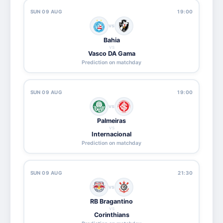
SUN 09 AUG
19:00
vs
Bahia
vs
Vasco DA Gama
Prediction on matchday
SUN 09 AUG
19:00
vs
Palmeiras
vs
Internacional
Prediction on matchday
SUN 09 AUG
21:30
vs
RB Bragantino
vs
Corinthians