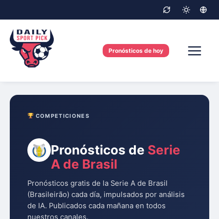
Skip
to
content
Pronósticos de hoy
COMPETICIONES
Pronósticos de
Serie
A de Brasil
Pronósticos gratis de la Serie A de Brasil
(Brasileirão) cada día, impulsados por análisis
de IA. Publicados cada mañana en todos
nuestros canales.