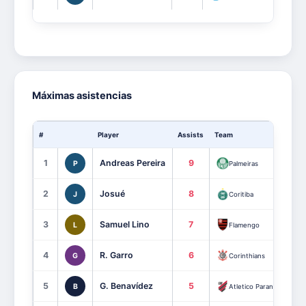
Máximas asistencias
#
Player
Assists
Team
1
Andreas Pereira
9
P
Palmeiras
2
Josué
8
J
Coritiba
3
Samuel Lino
7
L
Flamengo
4
R. Garro
6
G
Corinthians
5
G. Benavídez
5
B
Atletico Paranaense