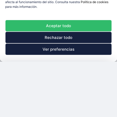
afecta al funcionamiento del sitio. Consulta nuestra
Política de cookies
para más información.
Aceptar todo
Rechazar todo
Ver preferencias
Boleto
Cerrar
Simple
Combinada
DailySport
Pick
Sin selecciones todavia
Un pronóstico de fútbol con IA cada día, respaldado
por un conjunto de modelos de predicción
independientes.