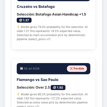
Cruzeiro vs Botafogo
Selección:
Botafogo Asian Handicap +1.5
@ 1.37
Model gives 79.0% probability for this selection. At
odds 1.37 this represents +8.3% expected value.
Selected as main accumulator pick by deterministic
pipeline (select_picks v1).
26 Jul 2026
Perdida
Flamengo vs Sao Paulo
Selección:
Over 2.5
@ 1.92
Model gives 66.2% probability for this selection. At
odds 1.92 this represents +27.2% expected value.
Selected as extra value pick by deterministic pipeline
(select_picks v1).