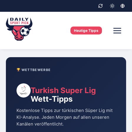
Skip
to
content
Heutige Tipps
WETTBEWERBE
Turkish Super Lig
Wett-Tipps
Kostenlose Tipps zur türkischen Süper Lig mit
KI-Analyse. Jeden Morgen auf allen unseren
Kanälen veröffentlicht.