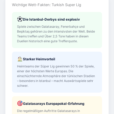
Wichtige Wett-Fakten: Turkish Super Lig
Die Istanbul-Derbys sind explosiv
Spiele zwischen Galatasaray, Fenerbahçe und
Beşiktaş gehören zu den intensivsten der Welt. Beide
Teams treffen und Über 2,5 Tore haben in diesen
Duellen historisch eine gute Trefferquote.
Starker Heimvorteil
Heimteams der Süper Lig gewinnen 50 % der Spiele,
einer der höchsten Werte Europas. Die
einschüchternde Atmosphäre der türkischen Stadien
– besonders in Istanbul – macht Auswärtsspiele sehr
schwer.
Galatasarays Europapokal-Erfahrung
Die regelmäßigen Auftritte Galatasarays in