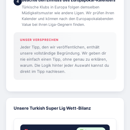
4
Türkische Klubs in Europa folgen demselben
Müdigkeitsmuster wie andere Ligen. Wir prüfen ihren
Kalender und können nach den Europapokalabenden
Value bei ihren Liga-Gegnern finden.
UNSER VERSPRECHEN
Jeder Tipp, den wir veröffentlichen, enthält
unsere vollständige Begründung. Wir geben dir
nie einfach einen Tipp, ohne genau zu erklären,
warum. Die Logik hinter jeder Auswahl kannst du
direkt im Tipp nachlesen.
Unsere Turkish Super Lig Wett-Bilanz