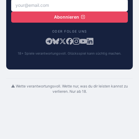
Abonnieren
ODER FOLGE UNS
18+ Spiele verantwortungsvoll. Glücksspiel kann süchtig machen.
⚠ Wette verantwortungsvoll. Wette nur, was du dir leisten kannst zu
verlieren. Nur ab 18.