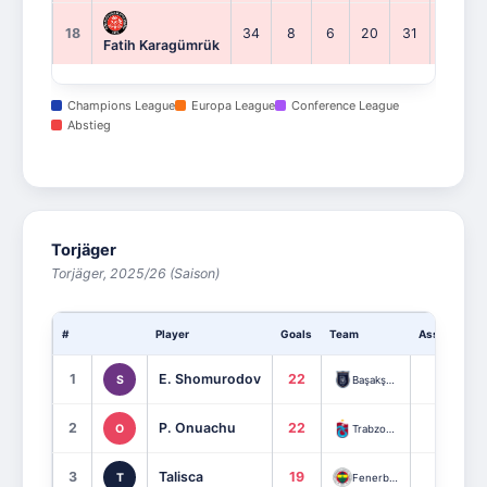
18
34
8
6
20
31
54
Fatih Karagümrük
Champions League
Europa League
Conference League
Abstieg
Torjäger
Torjäger, 2025/26 (Saison)
#
Player
Goals
Team
Assists
1
E. Shomurodov
22
5
S
Başakşehir
2
P. Onuachu
22
2
O
Trabzonspor
3
Talisca
19
4
T
Fenerbahçe