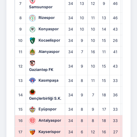
7
34
13
12
9
46
45
Samsunspor
Rizespor
8
34
10
11
13
46
52
Konyaspor
9
34
10
10
14
43
50
Kocaelispor
10
34
9
10
15
26
38
Alanyaspor
11
34
7
16
11
41
41
12
34
9
10
15
43
58
Gaziantep FK
Kasımpaşa
13
34
8
11
15
33
49
14
34
9
7
18
36
47
Gençlerbirliği S.K.
Eyüpspor
15
34
8
9
17
33
48
Antalyaspor
16
34
8
8
18
33
55
Kayserispor
17
34
6
12
16
27
62