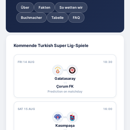
Über
Fakten
So wetten wir
Buchmacher
Tabelle
FAQ
Kommende Turkish Super Lig-Spiele
FRI 14 AUG
18:30
vs
Galatasaray
vs
Çorum FK
Prediction on matchday
SAT 15 AUG
16:00
vs
Kasımpaşa
vs