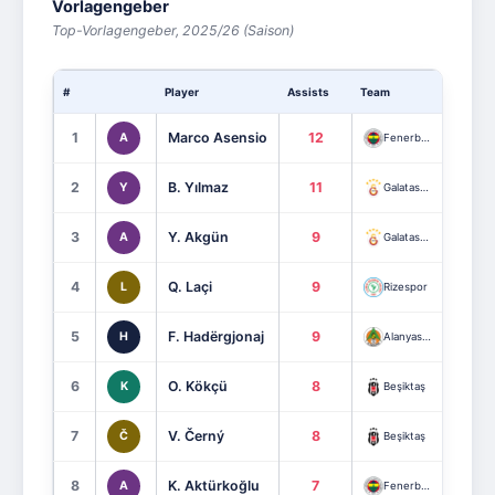
Vorlagengeber
Top-Vorlagengeber, 2025/26 (Saison)
#
Player
Assists
Team
1
Marco Asensio
12
A
Fenerbahçe
2
B. Yılmaz
11
Y
Galatasaray
3
Y. Akgün
9
A
Galatasaray
4
Q. Laçi
9
L
Rizespor
5
F. Hadërgjonaj
9
H
Alanyaspor
6
O. Kökçü
8
K
Beşiktaş
7
V. Černý
8
Č
Beşiktaş
8
K. Aktürkoğlu
7
A
Fenerbahçe