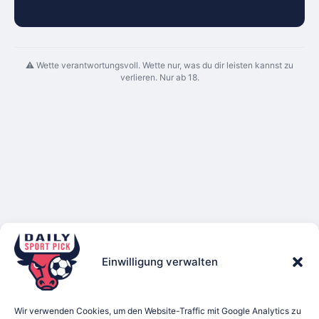
⚠ Wette verantwortungsvoll. Wette nur, was du dir leisten kannst zu
verlieren. Nur ab 18.
Einwilligung verwalten
Wir verwenden Cookies, um den Website-Traffic mit Google Analytics zu