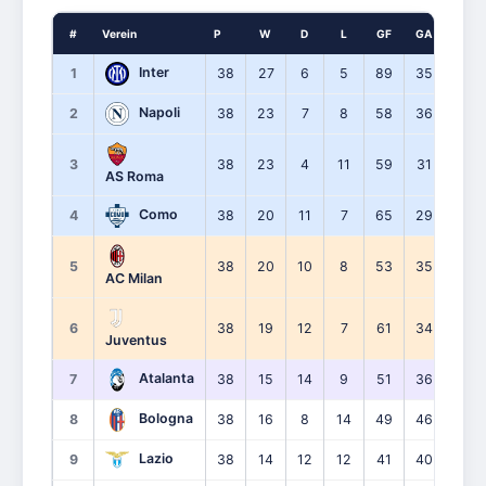
#
Verein
P
W
D
L
GF
GA
GD
Inter
1
38
27
6
5
89
35
+54
Napoli
2
38
23
7
8
58
36
+22
3
38
23
4
11
59
31
+28
AS Roma
Como
4
38
20
11
7
65
29
+36
5
38
20
10
8
53
35
+18
AC Milan
6
38
19
12
7
61
34
+27
Juventus
Atalanta
7
38
15
14
9
51
36
+15
Bologna
8
38
16
8
14
49
46
+3
Lazio
9
38
14
12
12
41
40
+1