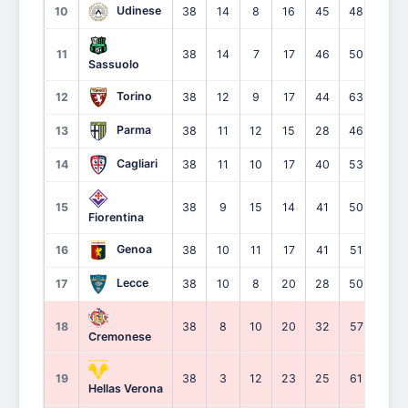
Udinese
10
38
14
8
16
45
48
-3
11
38
14
7
17
46
50
-4
Sassuolo
Torino
12
38
12
9
17
44
63
-19
Parma
13
38
11
12
15
28
46
-18
Cagliari
14
38
11
10
17
40
53
-13
15
38
9
15
14
41
50
-9
Fiorentina
Genoa
16
38
10
11
17
41
51
-10
Lecce
17
38
10
8
20
28
50
-22
18
38
8
10
20
32
57
-25
Cremonese
19
38
3
12
23
25
61
-36
Hellas Verona