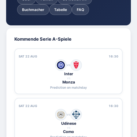
Buchmacher
Tabelle
FAQ
Kommende Serie A-Spiele
SAT 22 AUG
16:30
vs
Inter
vs
Monza
Prediction on matchday
SAT 22 AUG
16:30
vs
Udinese
vs
Como