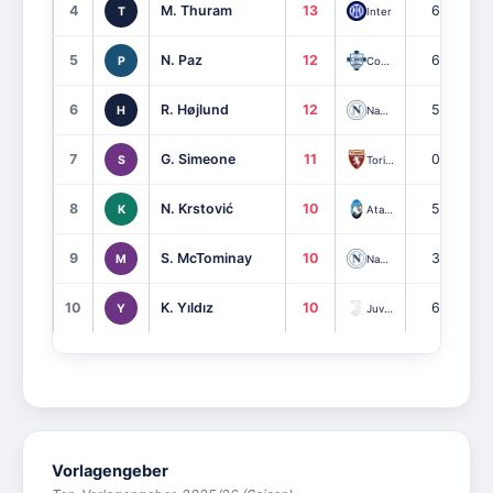
4
M. Thuram
13
6
T
Inter
5
N. Paz
12
6
P
Como
6
R. Højlund
12
5
H
Napoli
7
G. Simeone
11
0
S
Torino
8
N. Krstović
10
5
K
Atalanta
9
S. McTominay
10
3
M
Napoli
10
K. Yıldız
10
6
Y
Juventus
Vorlagengeber