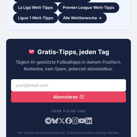
La Liga Wett-Tipps
Premier League Wett-Tipps
Ligue 1 Wett-Tipps
Alle Wettbewerbe →
Gratis-Tipps, jeden Tag
Täglich KI-gestützte Fußballtipps in deinem Postfach.
Kostenlos, kein Spam, jederzeit abbestellbar.
Abonnieren
ODER FOLGE UNS
18+ Spiele verantwortungsvoll. Glücksspiel kann süchtig machen.