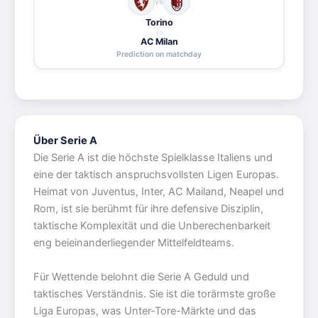
vs
Torino
vs
AC Milan
Prediction on matchday
Über Serie A
Die Serie A ist die höchste Spielklasse Italiens und
eine der taktisch anspruchsvollsten Ligen Europas.
Heimat von Juventus, Inter, AC Mailand, Neapel und
Rom, ist sie berühmt für ihre defensive Disziplin,
taktische Komplexität und die Unberechenbarkeit
eng beieinanderliegender Mittelfeldteams.
Für Wettende belohnt die Serie A Geduld und
taktisches Verständnis. Sie ist die torärmste große
Liga Europas, was Unter-Tore-Märkte und das