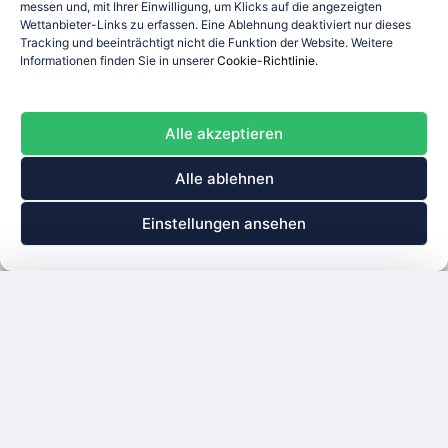
messen und, mit Ihrer Einwilligung, um Klicks auf die angezeigten
Wettanbieter-Links zu erfassen. Eine Ablehnung deaktiviert nur dieses
Tracking und beeinträchtigt nicht die Funktion der Website. Weitere
Informationen finden Sie in unserer
Cookie-Richtlinie
.
Alle akzeptieren
Alle ablehnen
Einstellungen ansehen
Wettschein
Schliessen
Einzel
Kombi
DailySport
Pick
Noch keine Auswahl
Ein KI-gestützter Fußball-Tipp pro Tag, gestützt