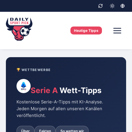
Skip
to
content
Heutige Tipps
WETTBEWERBE
Serie A
Wett-Tipps
Kostenlose Serie-A-Tipps mit KI-Analyse.
Jeden Morgen auf allen unseren Kanälen
veröffentlicht.
Über
Fakten
So wetten wir