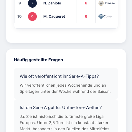
9
N. Zaniolo
6
Z
Udinese
10
M. Caqueret
6
C
Como
Häufig gestellte Fragen
Wie oft veröffentlicht ihr Serie-A-Tipps?
Wir veröffentlichen jedes Wochenende und an
Spieltagen unter der Woche während der Saison.
Ist die Serie A gut für Unter-Tore-Wetten?
Ja: Sie ist historisch die torärmste große Liga
Europas. Unter 2,5 Tore ist ein konstant starker
Markt, besonders in den Duellen des Mittelfelds.