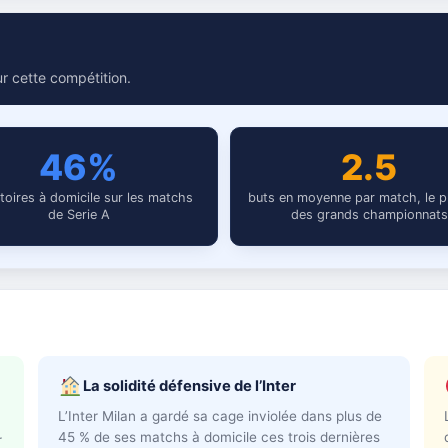
r cette compétition.
46%
2.5
ctoires à domicile sur les matchs
buts en moyenne par match, le p
de Serie A
des grands championnats
La solidité défensive de l’Inter
L’Inter Milan a gardé sa cage inviolée dans plus de
45 % de ses matchs à domicile ces trois dernières
r