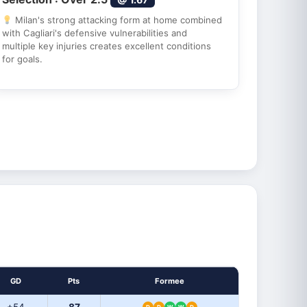
Milan's strong attacking form at home combined
with Cagliari's defensive vulnerabilities and
multiple key injuries creates excellent conditions
for goals.
GD
Pts
Formee
D
D
W
W
D