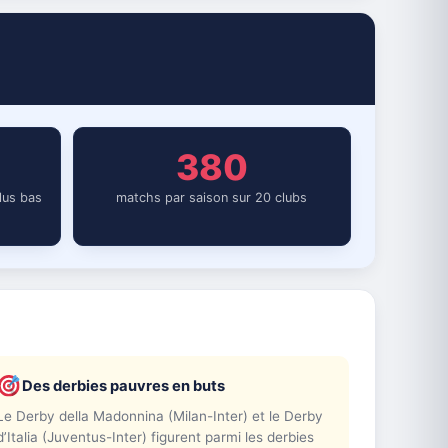
380
lus bas
matchs par saison sur 20 clubs
Des derbies pauvres en buts
Le Derby della Madonnina (Milan-Inter) et le Derby
d’Italia (Juventus-Inter) figurent parmi les derbies