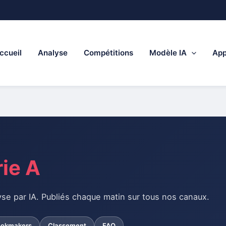
ccueil
Analyse
Compétitions
Modèle IA
App
ie A
lyse par IA. Publiés chaque matin sur tous nos canaux.
okmakers
Classement
FAQ