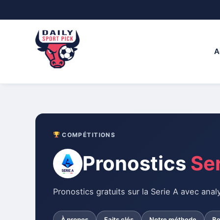
Skip
to
content
A
COMPÉTITIONS
Pronostics
Ser
Pronostics gratuits sur la Serie A avec ana
À propos
Faits clés
Notre méthode
Bo