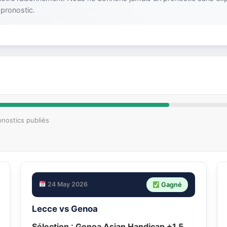
 pronostic.
onostics publiés
24 May 2026
Gagné
Lecce vs Genoa
Sélection :
Genoa Asian Handicap +1.5