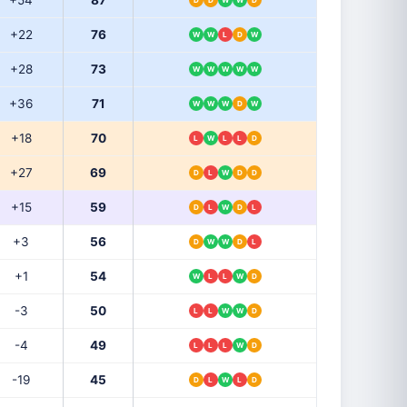
+54
87
+22
76
W
W
L
D
W
+28
73
W
W
W
W
W
+36
71
W
W
W
D
W
+18
70
L
W
L
L
D
+27
69
D
L
W
D
D
+15
59
D
L
W
D
L
+3
56
D
W
W
D
L
+1
54
W
L
L
W
D
-3
50
L
L
W
W
D
-4
49
L
L
L
W
D
-19
45
D
L
W
L
D