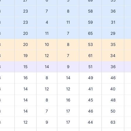
8
27
6
5
89
35
8
23
7
8
58
36
8
23
4
11
59
31
8
20
11
7
65
29
8
20
10
8
53
35
8
19
12
7
61
34
8
15
14
9
51
36
8
16
8
14
49
46
8
14
12
12
41
40
8
14
8
16
45
48
8
14
7
17
46
50
8
12
9
17
44
63