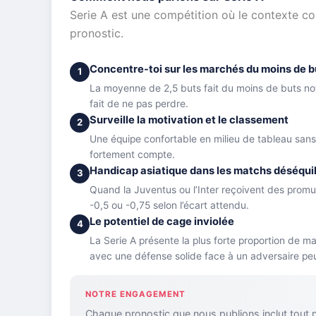
Serie A est une compétition où le contexte co
pronostic.
Concentre-toi sur les marchés du moins de b
1
La moyenne de 2,5 buts fait du moins de buts not
fait de ne pas perdre.
Surveille la motivation et le classement
2
Une équipe confortable en milieu de tableau sans
fortement compte.
Handicap asiatique dans les matchs déséquil
3
Quand la Juventus ou l’Inter reçoivent des promus
-0,5 ou -0,75 selon l’écart attendu.
Le potentiel de cage inviolée
4
La Serie A présente la plus forte proportion de 
avec une défense solide face à un adversaire peu 
NOTRE ENGAGEMENT
Chaque pronostic que nous publions inclut tout 