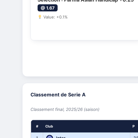
@ 1.67
Value: +0.1%
Classement de Serie A
Classement final, 2025/26 (saison)
#
Club
P