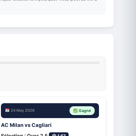
24 May 2026
Gagné
AC Milan vs Cagliari
Sélection :
Over 2.5
@ 1.67