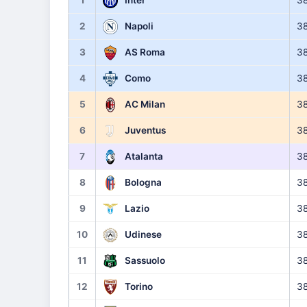
1
Inter
3
2
Napoli
3
3
AS Roma
3
4
Como
3
5
AC Milan
3
6
Juventus
3
7
Atalanta
3
8
Bologna
3
9
Lazio
3
10
Udinese
3
11
Sassuolo
3
12
Torino
3