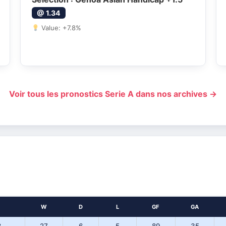
@ 1.34
Value: +7.8%
Voir tous les pronostics Serie A dans nos archives →
W
D
L
GF
GA