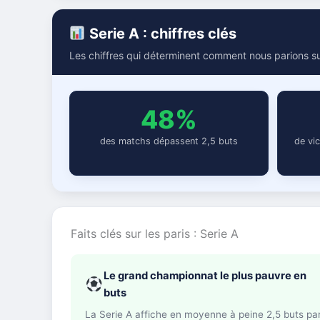
Serie A : chiffres clés
Les chiffres qui déterminent comment nous parions su
48%
des matchs dépassent 2,5 buts
de vi
Faits clés sur les paris : Serie A
Le grand championnat le plus pauvre en
buts
La Serie A affiche en moyenne à peine 2,5 buts pa