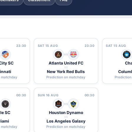
23:30
SAT 15 AUG
23:30
SAT 15 AUG
vs
City SC
Atlanta United FC
Cha
vs
innati
New York Red Bulls
Colum
n matchday
Prediction on matchday
Predictio
00:30
SUN 16 AUG
00:30
vs
le SC
Houston Dynamo
vs
Miami
Los Angeles Galaxy
n matchday
Prediction on matchday