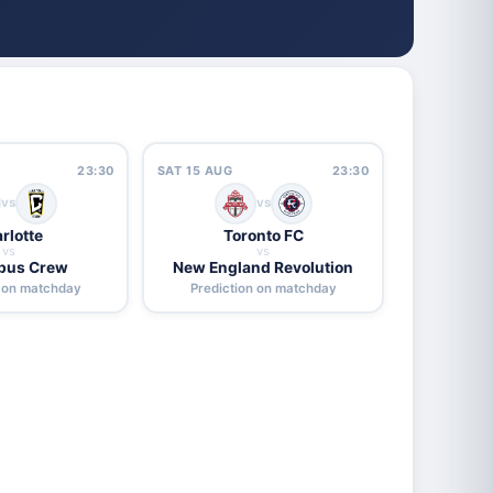
23:30
SAT 15 AUG
23:30
vs
vs
rlotte
Toronto FC
vs
vs
bus Crew
New England Revolution
n on matchday
Prediction on matchday