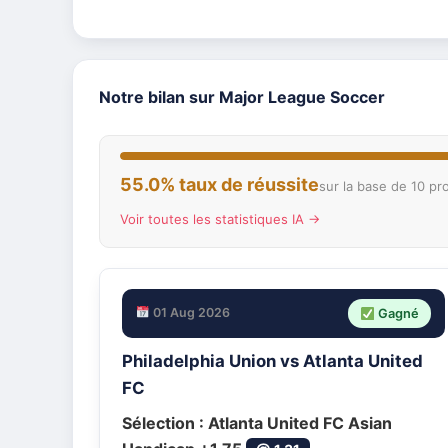
Notre bilan sur Major League Soccer
55.0% taux de réussite
sur la base de 10 pr
Voir toutes les statistiques IA →
01 Aug 2026
Gagné
Philadelphia Union vs Atlanta United
FC
Sélection :
Atlanta United FC Asian