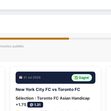
onostics publiés
31 Jul 2026
Gagné
New York City FC vs Toronto FC
Sélection :
Toronto FC Asian Handicap
+1.75
@ 1.31