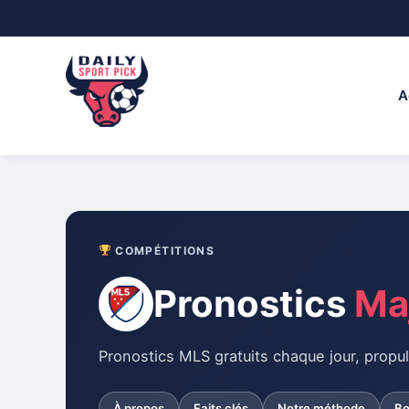
Skip
to
content
A
COMPÉTITIONS
Pronostics
Ma
Pronostics MLS gratuits chaque jour, propul
À propos
Faits clés
Notre méthode
Bo