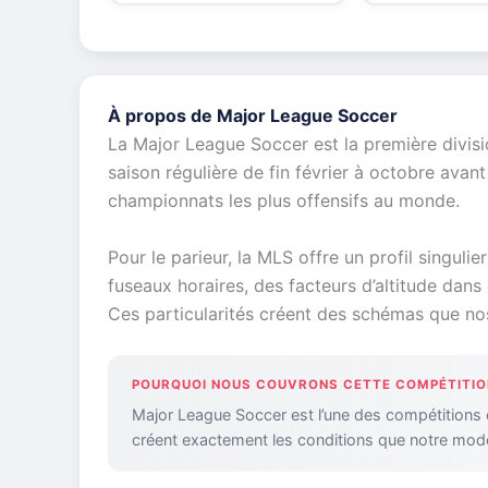
À propos de Major League Soccer
La Major League Soccer est la première divisi
saison régulière de fin février à octobre avant
championnats les plus offensifs au monde.
Pour le parieur, la MLS offre un profil singuli
fuseaux horaires, des facteurs d’altitude dans
Ces particularités créent des schémas que no
POURQUOI NOUS COUVRONS CETTE COMPÉTITIO
Major League Soccer est l’une des compétitions o
créent exactement les conditions que notre modè