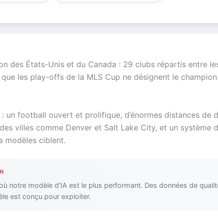
on des États-Unis et du Canada : 29 clubs répartis entre le
 que les play-offs de la MLS Cup ne désignent le champion. Il
er : un football ouvert et prolifique, d’énormes distances d
 des villes comme Denver et Salt Lake City, et un système d
s modèles ciblent.
N
ù notre modèle d’IA est le plus performant. Des données de qualité
le est conçu pour exploiter.