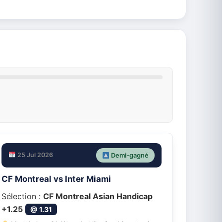
25 Jul 2026
Demi-gagné
CF Montreal vs Inter Miami
Sélection :
CF Montreal Asian Handicap
+1.25
@ 1.31