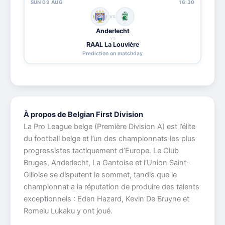
SUN 09 AUG
16:30
vs
Anderlecht
vs
RAAL La Louvière
Prediction on matchday
À propos de Belgian First Division
La Pro League belge (Première Division A) est l’élite
du football belge et l’un des championnats les plus
progressistes tactiquement d’Europe. Le Club
Bruges, Anderlecht, La Gantoise et l’Union Saint-
Gilloise se disputent le sommet, tandis que le
championnat a la réputation de produire des talents
exceptionnels : Eden Hazard, Kevin De Bruyne et
Romelu Lukaku y ont joué.