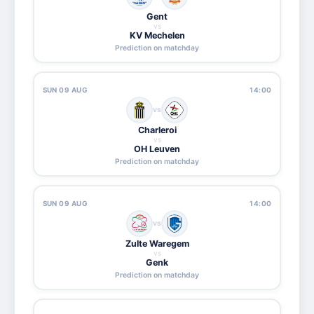
Gent
vs
KV Mechelen
Prediction on matchday
SUN 09 AUG
14:00
vs
Charleroi
vs
OH Leuven
Prediction on matchday
SUN 09 AUG
14:00
vs
Zulte Waregem
vs
Genk
Prediction on matchday