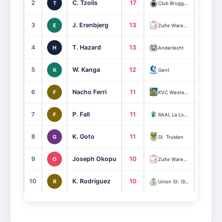
2
C. Tzolis
17
23
T
Club Brugge KV
3
J. Erenbjerg
13
3
E
Zulte Waregem
4
T. Hazard
13
7
H
Anderlecht
5
W. Kanga
12
4
K
Gent
6
Nacho Ferri
11
2
F
KVC Westerlo
7
P. Fall
11
1
F
RAAL La Louvière
8
K. Goto
11
7
G
St. Truiden
9
Joseph Okopu
10
6
O
Zulte Waregem
10
K. Rodríguez
10
2
R
Union St. Gilloise