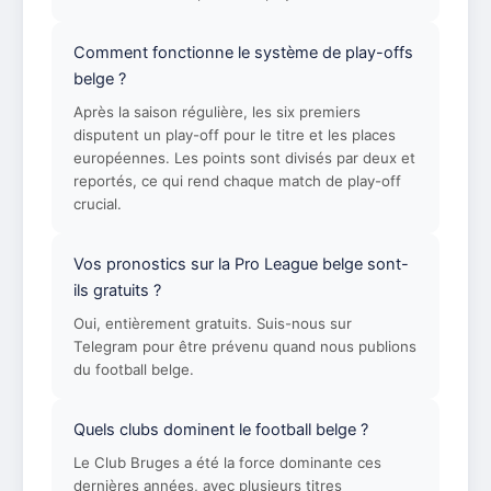
Comment fonctionne le système de play-offs
belge ?
Après la saison régulière, les six premiers
disputent un play-off pour le titre et les places
européennes. Les points sont divisés par deux et
reportés, ce qui rend chaque match de play-off
crucial.
Vos pronostics sur la Pro League belge sont-
ils gratuits ?
Oui, entièrement gratuits. Suis-nous sur
Telegram pour être prévenu quand nous publions
du football belge.
Quels clubs dominent le football belge ?
Le Club Bruges a été la force dominante ces
dernières années, avec plusieurs titres