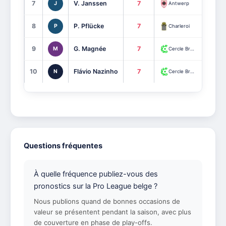
7
V. Janssen
7
J
Antwerp
8
P. Pflücke
7
P
Charleroi
9
G. Magnée
7
M
Cercle Brugge
10
Flávio Nazinho
7
N
Cercle Brugge
Questions fréquentes
À quelle fréquence publiez-vous des
pronostics sur la Pro League belge ?
Nous publions quand de bonnes occasions de
valeur se présentent pendant la saison, avec plus
de couverture en phase de play-offs.