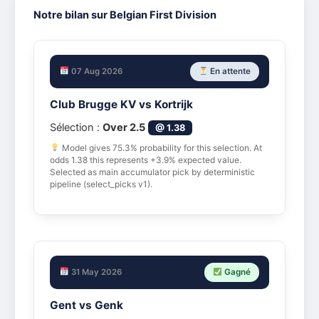
Notre bilan sur Belgian First Division
07 Aug 2026
En attente
Club Brugge KV vs Kortrijk
Sélection :
Over 2.5
@ 1.38
Model gives 75.3% probability for this selection. At
odds 1.38 this represents +3.9% expected value.
Selected as main accumulator pick by deterministic
pipeline (select_picks v1).
31 May 2026
Gagné
Gent vs Genk