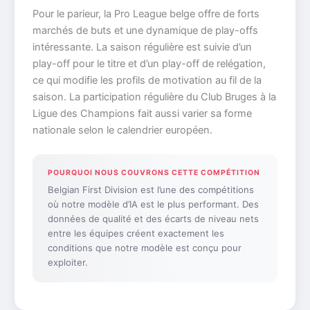
Pour le parieur, la Pro League belge offre de forts
marchés de buts et une dynamique de play-offs
intéressante. La saison régulière est suivie d’un
play-off pour le titre et d’un play-off de relégation,
ce qui modifie les profils de motivation au fil de la
saison. La participation régulière du Club Bruges à la
Ligue des Champions fait aussi varier sa forme
nationale selon le calendrier européen.
POURQUOI NOUS COUVRONS CETTE COMPÉTITION
Belgian First Division est l’une des compétitions
où notre modèle d’IA est le plus performant. Des
données de qualité et des écarts de niveau nets
entre les équipes créent exactement les
conditions que notre modèle est conçu pour
exploiter.