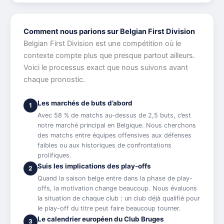
Comment nous parions sur Belgian First Division
Belgian First Division est une compétition où le
contexte compte plus que presque partout ailleurs.
Voici le processus exact que nous suivons avant
chaque pronostic.
Les marchés de buts d’abord
1
Avec 58 % de matchs au-dessus de 2,5 buts, c’est
notre marché principal en Belgique. Nous cherchons
des matchs entre équipes offensives aux défenses
faibles ou aux historiques de confrontations
prolifiques.
Suis les implications des play-offs
2
Quand la saison belge entre dans la phase de play-
offs, la motivation change beaucoup. Nous évaluons
la situation de chaque club : un club déjà qualifié pour
le play-off du titre peut faire beaucoup tourner.
Le calendrier européen du Club Bruges
3