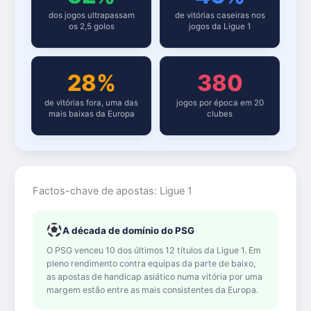
dos jogos ultrapassam
de vitórias caseiras nos
os 2,5 golos
jogos da Ligue 1
28%
380
de vitórias fora, uma das
jogos por época em 20
mais baixas da Europa
clubes
Factos-chave de apostas: Ligue 1
A década de domínio do PSG
O PSG venceu 10 dos últimos 12 títulos da Ligue 1. Em
pleno rendimento contra equipas da parte de baixo,
as apostas de handicap asiático numa vitória por uma
margem estão entre as mais consistentes da Europa.