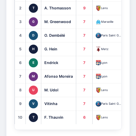
2
A. Thomasson
9
T
Lens
3
M. Greenwood
7
G
Marseille
4
O. Dembélé
7
D
Paris Saint Germain
5
G. Hein
7
H
Metz
6
Endrick
7
E
Lyon
7
Afonso Moreira
7
M
Lyon
8
M. Udol
7
U
Lens
9
Vitinha
7
V
Paris Saint Germain
10
F. Thauvin
6
T
Lens