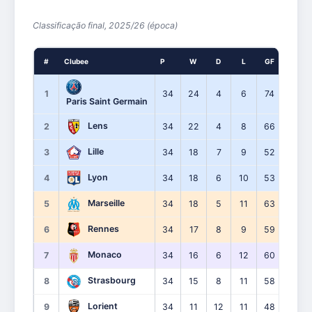
Classificação final, 2025/26 (época)
#
Clubee
P
W
D
L
GF
GA
1
34
24
4
6
74
29
Paris Saint Germain
Lens
2
34
22
4
8
66
35
Lille
3
34
18
7
9
52
37
Lyon
4
34
18
6
10
53
40
Marseille
5
34
18
5
11
63
45
Rennes
6
34
17
8
9
59
50
Monaco
7
34
16
6
12
60
54
Strasbourg
8
34
15
8
11
58
47
Lorient
9
34
11
12
11
48
51