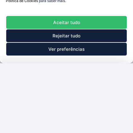
Política de Cookies
para saber mais.
Aceitar tudo
Rejeitar tudo
Ver preferências
Talao de apostas
Fechar
Simples
Multipla
DailySport
Pick
Nenhuma selecao ainda
Uma previsão de futebol com IA por dia, sustentada
por um conjunto de modelos de previsão
independentes.
Valor