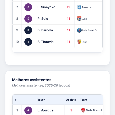
7
L. Sinayoko
12
4
S
Auxerre
8
P. Šulc
11
3
Š
Lyon
9
B. Barcola
11
1
B
Paris Saint Germain
10
F. Thauvin
11
6
T
Lens
Melhores assistentes
Melhores assistentes, 2025/26 (época)
#
Player
Assists
Team
1
L. Ajorque
9
A
Stade Brestois 29