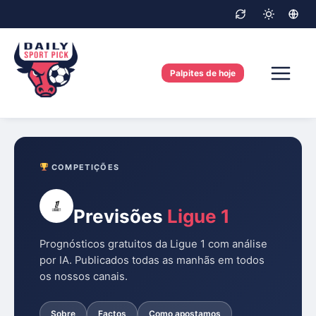
Skip
to
content
Palpites de hoje
COMPETIÇÕES
Previsões
Ligue 1
Prognósticos gratuitos da Ligue 1 com análise
por IA. Publicados todas as manhãs em todos
os nossos canais.
Sobre
Factos
Como apostamos