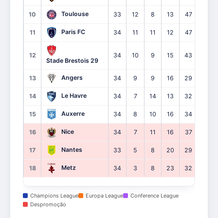
Toulouse
10
33
12
8
13
47
46
Paris FC
11
34
11
11
12
47
50
12
34
10
9
15
43
55
Stade Brestois 29
Angers
13
34
9
9
16
29
48
Le Havre
14
34
7
14
13
32
44
Auxerre
15
34
8
10
16
34
44
Nice
16
34
7
11
16
37
60
Nantes
17
33
5
8
20
29
52
Metz
18
34
3
8
23
32
76
Champions League
Europa League
Conference League
Despromoção