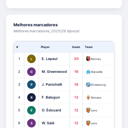
Melhores marcadores
Melhores marcadores, 2025/26 (época)
#
Player
Goals
Team
Assists
1
E. Lepaul
20
5
L
Rennes
2
M. Greenwood
16
7
G
Marseille
3
J. Panichelli
16
1
P
Strasbourg
4
F. Balogun
13
4
B
Monaco
5
O. Édouard
12
3
É
Lens
6
W. Saïd
12
2
S
Lens